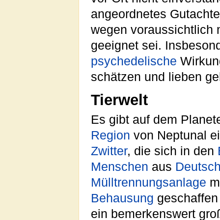
angeordnetes Gutachte
wegen voraussichtlich
geeignet sei. Insbesond
psychedelische
Wirkung
schätzen und lieben gel
Tierwelt
Es gibt auf dem Planet
Region
von Neptunal e
Zwitter
, die sich in den
Menschen
aus
Deutsch
Mülltrennungsanlage
mi
Behausung
geschaffen
ein bemerkenswert gro