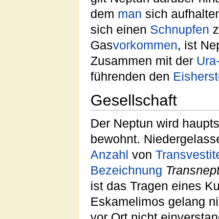
dem
man
sich aufhalte
sich einen
Schnupfen
z
Gas
vorkommen
, ist N
Zusammen mit der
Ura
führenden den
Eisherst
Gesellschaft
Der Neptun wird haupt
bewohnt. Niedergelasse
Anzahl
von
Transvestit
Bezeichnung
Transnep
ist das Tragen eines Ku
Eskamelimos gelang ni
vor Ort nicht einverst