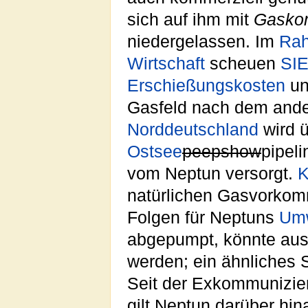
sich auf ihm mit
Gasko
niedergelassen. Im
Ra
Wirtschaft
scheuen
SI
Erschießungskosten
un
Gasfeld nach dem ande
Norddeutschland
wird ü
Ostsee
peepshow
pipel
vom Neptun versorgt.
K
natürlichen Gasvorkom
Folgen für Neptuns
Umw
abgepumpt, könnte aus
werden; ein ähnliches 
Seit der Exkommunizie
gilt Neptun darüber hin