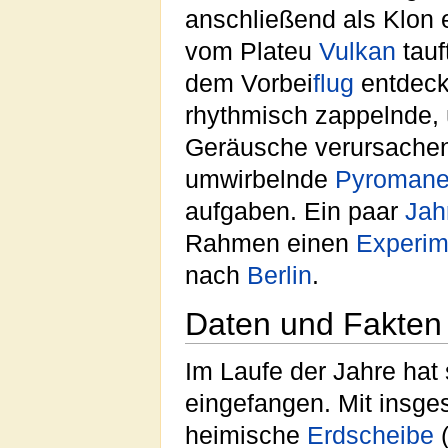
anschließend als Klon
vom Plateu
Vulkan
tauf
dem Vorbei
flug
entdeckt
rhythmisch zappelnde, 
Geräusche verursach
umwirbelnde
Pyroman
aufgaben. Ein paar
Jah
Rahmen einen
Experim
nach
Berlin
.
Daten und Fakten
Im Laufe der Jahre ha
eingefangen. Mit insg
heimische
Erdscheibe
(