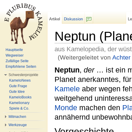
Artikel
Diskussion
L
F/b
Neptun (Plan
aus Kamelopedia, der wüs
Hauptseite
Wegweiser
(Weitergeleitet von
Achter
Zufällige Seite
Wechseln zu:
Navigation
,
Suche
Empfohlene Seiten
Neptun
,
der
… ist ein m
Schwesterprojekte
Planet anerkanntes, fü
KameloNews
Gute Frage
Kamele
aber wegen fe
Gute Idee
weitgehend uninteress
KameloBooks
Kamelionary
Monde
machen den
Pl
Spiele & Co.
annähernd unbewohnba
Mitmachen
Werkzeuge
Vorgeschichte