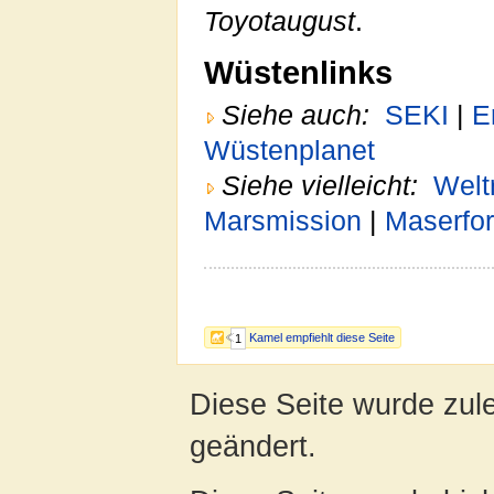
Toyotaugust
.
Wüstenlinks
Siehe auch:
SEKI
|
E
Wüstenplanet
Siehe vielleicht:
Welt
Marsmission
|
Maserfo
Kamel empfiehlt diese Seite
1
Diese Seite wurde zul
geändert.