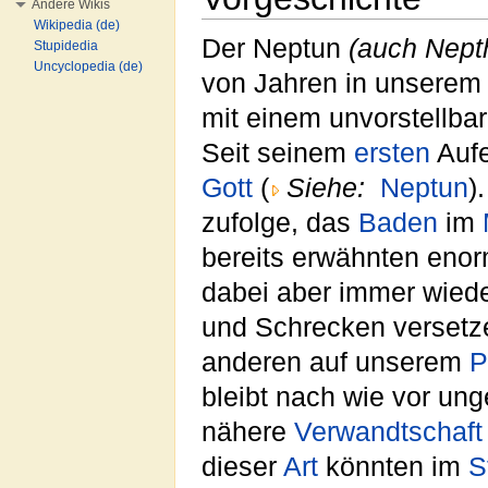
Andere Wikis
Wikipedia (de)
Der Neptun
(auch Nept
Stupidedia
Uncyclopedia (de)
von Jahren in unsere
mit einem unvorstellba
Seit seinem
ersten
Aufe
Gott
(
Siehe:
Neptun
)
zufolge, das
Baden
im
bereits erwähnten eno
dabei aber immer wied
und Schrecken versetz
anderen auf unserem
P
bleibt nach wie vor ung
nähere
Verwandtschaft
dieser
Art
könnten im
S