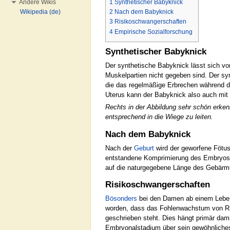
1
Synthetischer Babyknick
Andere Wikis
Wikipedia (de)
2
Nach dem Babyknick
3
Risikoschwangerschaften
4
Empirische Sozialforschung
Synthetischer Babyknick
Der synthetische Babyknick lässt sich v
Muskelpartien nicht gegeben sind. Der sy
die das regelmäßige Erbrechen während 
Uterus kann der Babyknick also auch mi
Rechts in der Abbildung sehr schön erke
entsprechend in die Wiege zu leiten.
Nach dem Babyknick
Nach der
Geburt
wird der geworfene Fötus 
entstandene Komprimierung des Embryos 
auf die naturgegebene Länge des Gebärmu
Risikoschwangerschaften
Bösonders
bei den Damen ab einem Lebensa
worden, dass das Fohlenwachstum von Ri
geschrieben steht. Dies hängt primär da
Embryonalstadium über sein gewöhnliches 