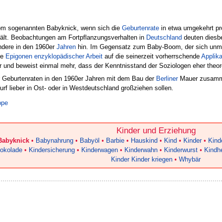
vom sogenannten Babyknick, wenn sich die
Geburtenrate
in etwa umgekehrt pr
ält. Beobachtungen am Fortpflanzungsverhalten in
Deutschland
deuten diesbe
ndere in den 1960er
Jahren
hin. Im Gegensatz zum Baby-Boom, der sich unmi
ie
Epigonen enzyklopädischer Arbeit
auf die seinerzeit vorherrschende
Applika
r und beweist einmal mehr, dass der Kenntnisstand der Soziologen eher theor
 Geburtenraten in den 1960er Jahren mit dem Bau der
Berliner
Mauer zusamme
urf lieber in Ost- oder in Westdeutschland großziehen sollen.
ppe
Kinder und Erziehung
Babyknick
•
Babynahrung
•
Babyöl
•
Barbie
•
Hauskind
•
Kind
•
Kinder
•
Kind
okolade
•
Kindersicherung
•
Kinderwagen
•
Kinderwahn
•
Kinderwurst
•
Kindhe
Kinder Kinder kriegen
•
Whybär