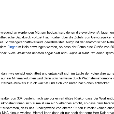
orwiegend an werdenden Müttern beobachten, denen die evolutiven Anlagen e
nthetische Babyknick vollzieht sich daher über die Zufuhr von Gewürzgurken
des Schwangerschaftsverlaufs gewährleistet. Aufgrund der anatomischen N
t dem
Finger
im Hals erzwungen werden, so dass der Fötus eine Größe von 50 
nnbar: Viele Weibchen nehmen sogar Suff und Fluppe in Kauf, um einen synt
dann wie gehabt entknittert und entwickelt sich im Laufe der Folgejahre auf 
auf ein Minimalvolumen wird dann üblicherweise durch Wachstumshormone v
tterhals-Muskels zurück wächst und sich von unten nach oben entwickelt.
lter von 30+ besteht nach wie vor ein erhöhtes Risiko, dass der Wurf unübli
sikopatientinnen sich zumeist um ein Vielfaches erhöht, so dass dem hera
mit zusammen, dass das Bindegewebe von älteren Stuten zumeist keinen ausre
Maß hinaus wächst. Hierbei kann dann oft nur noch der nette Herr Kaiser von 