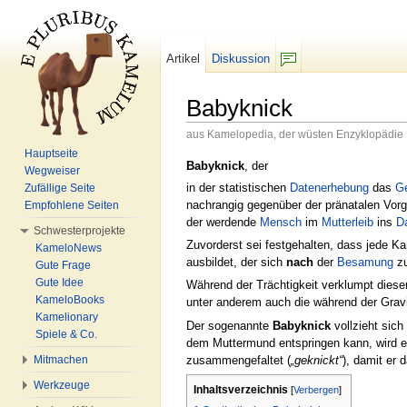
Artikel
Diskussion
F/b
Babyknick
aus Kamelopedia, der wüsten Enzyklopädie
Wechseln zu:
Navigation
,
Suche
Hauptseite
Babyknick
, der
Wegweiser
in der statistischen
Datenerhebung
das
Ge
Zufällige Seite
nachrangig gegenüber der pränatalen Vor
Empfohlene Seiten
der werdende
Mensch
im
Mutterleib
ins
D
Schwesterprojekte
Zuvorderst sei festgehalten, dass jede K
KameloNews
ausbildet, der sich
nach
der
Besamung
zu
Gute Frage
Gute Idee
Während der Trächtigkeit verklumpt diese
KameloBooks
unter anderem auch die während der Grav
Kamelionary
Der sogenannte
Babyknick
vollzieht sich
Spiele & Co.
dem Muttermund entspringen kann, wird e
zusammengefaltet (
„geknickt“
), damit er
Mitmachen
Werkzeuge
Inhaltsverzeichnis
[
Verbergen
]