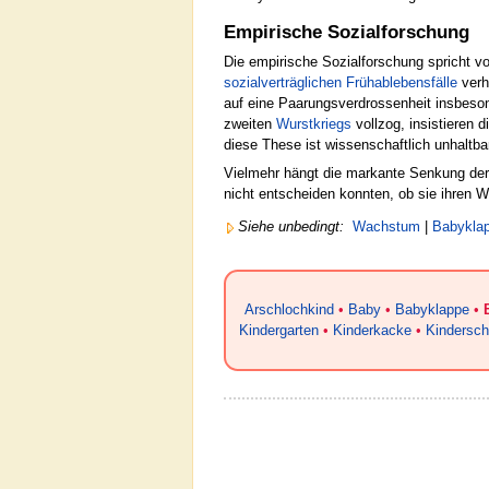
Empirische Sozialforschung
Die empirische Sozialforschung spricht 
sozialverträglichen Frühablebensfälle
verh
auf eine Paarungsverdrossenheit insbeso
zweiten
Wurstkriegs
vollzog, insistieren d
diese These ist wissenschaftlich unhaltba
Vielmehr hängt die markante Senkung der
nicht entscheiden konnten, ob sie ihren W
Siehe unbedingt:
Wachstum
|
Babykla
Arschlochkind
•
Baby
•
Babyklappe
•
Kindergarten
•
Kinderkacke
•
Kindersch