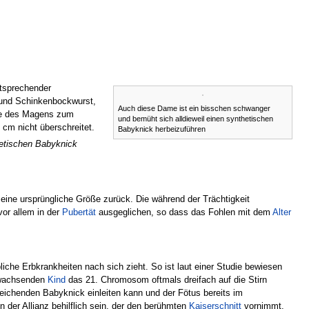
ntsprechender
 und Schinkenbockwurst,
Auch diese Dame ist ein bisschen schwanger
ähe des Magens zum
und bemüht sich alldieweil einen synthetischen
cm nicht überschreitet.
Babyknick herbeizuführen
hetischen Babyknick
seine ursprüngliche Größe zurück. Die während der Trächtigkeit
or allem in der
Pubertät
ausgeglichen, so dass das Fohlen mit dem
Alter
che Erbkrankheiten nach sich zieht. So ist laut einer Studie bewiesen
nwachsenden
Kind
das 21. Chromosom oftmals dreifach auf die Stirn
ichenden Babyknick einleiten kann und der Fötus bereits im
der Allianz behilflich sein, der den berühmten
Kaiserschnitt
vornimmt.