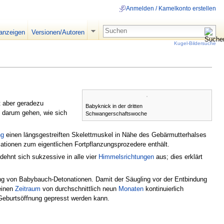
Anmelden / Kamelkonto erstellen
 anzeigen
Versionen/Autoren
Kugel-Bildersuche
t aber geradezu
Babyknick in der dritten
so darum gehen, wie sich
Schwangerschaftswoche
ng
einen längsgestreiften Skelettmuskel in Nähe des Gebärmutterhalses
ationen zum eigentlichen Fortpflanzungsprozedere enthält.
ehnt sich sukzessive in alle vier
Himmelsrichtungen
aus; dies erklärt
gung von Babybauch-Detonationen. Damit der Säugling vor der Entbindung
einen
Zeitraum
von durchschnittlich neun
Monaten
kontinuierlich
 Geburtsöffnung gepresst werden kann.