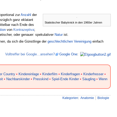
oportional zur
Anzahl
der
züglich ganz eklatant
Statistischer Babyknick in den 1960er Jahren
ttelbar nach Ende des
tion
von
Kontrazeptiva
;
etischer, oder genauer: spekulativer
Natur
ist.
n, da sich die Günstlinge der
geschlechtlichen Vereinigung
einfach
Volltreffer bei Google…ansehen?
Google One
:
4
er Country
•
Kindereinlage
•
Kinderfilm
•
Kinderfragen
•
Kinderfresser
•
it
•
Nachbarskinder
•
Presskind
•
Spiel-Ende Kinder
•
Säugling
•
Wenn
Kategorien
:
Anatomie
Biologie