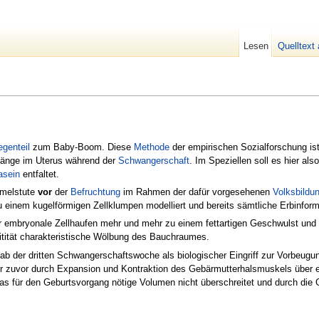
Lesen
Quelltext
genteil
zum Baby-Boom. Diese
Methode
der empirischen Sozialforschung is
gänge im Uterus während der
Schwangerschaft
. Im Speziellen soll es hier al
asein
entfaltet.
amelstute
vor
der
Befruchtung
im Rahmen der dafür vorgesehenen
Volksbildu
 einem kugelförmigen Zellklumpen modelliert und bereits sämtliche Erbinform
r embryonale Zellhaufen mehr und mehr zu einem fettartigen Geschwulst und d
itität charakteristische Wölbung des Bauchraumes.
 ab der dritten Schwangerschaftswoche als biologischer Eingriff zur Vorbeu
r zuvor durch Expansion und Kontraktion des Gebärmutterhalsmuskels über 
 das für den Geburtsvorgang nötige Volumen nicht überschreitet und durch die