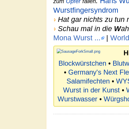
:
Hans Wu
zum
Opfer
fallen
Wurstfingersyndrom
Hat gar nichts zu tun 
Schau mal in die
W
ah
Mona Wurst ...
|
Worl
H
Blockwürstchen
•
Blutw
•
Germany's Next Fle
Salamifechten
•
WY
Wurst in der Kunst
•
Wurstwasser
•
Würgsho