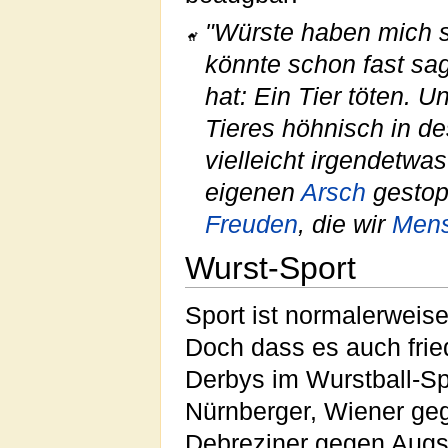
"Würste haben mich s
könnte schon fast sa
hat: Ein Tier töten. 
Tieres höhnisch in d
vielleicht irgendetwas
eigenen
Arsch
gestopf
Freuden
, die wir
Men
Wurst-Sport
Sport ist normalerweis
Doch dass es auch frie
Derbys im Wurstball-Spi
Nürnberger, Wiener ge
Debreziner gegen Augsbu