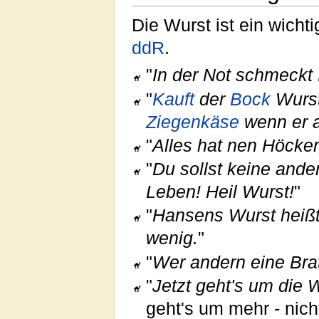
Die Wurst ist ein wichti
ddR
.
"
In der Not schmeckt
"
Kauft
der
Bock
Wurst
Ziegen
käse
wenn er 
"
Alles hat nen Höcker,
"
Du sollst keine ande
Leben! Heil Wurst!
"
"
Hansens Wurst heiß
wenig.
"
"
Wer andern eine Brat
"
Jetzt geht's um die 
geht's um mehr - nic