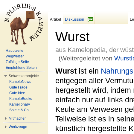
Artikel
Diskussion
L
F/b
Wurst
aus Kamelopedia, der wüs
Hauptseite
Wegweiser
(Weitergeleitet von
Wurstl
Zufällige Seite
Wechseln zu:
Navigation
,
Suche
Empfohlene Seiten
Wurst
ist ein
Nahrungsm
Schwesterprojekte
entgegen aller Vermutu
KameloNews
Gute Frage
hergestellt wird, inde
Gute Idee
einfach nur auf links d
KameloBooks
Kamelionary
Keule am Verwesen ge
Spiele & Co.
Teilweise ist es in sei
Mitmachen
künstlich hergestellte 
Werkzeuge