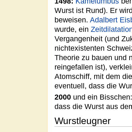
1498:
Kamelumbus
beh
Wurst ist Rund). Er wi
beweisen.
Adalbert Eis
wurde, ein
Zeitdilatatio
Vergangenheit (und Zuk
nichtexistenten Schweize
Theorie zu bauen und 
reingefallen ist), verkle
Atomschiff, mit dem die
eventuell, dass die Wurs
2000
und ein Bisschen
dass die Wurst aus dem
Wurstleugner