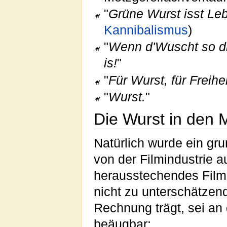
"
Grüne Wurst isst Le
Kannibalismus
)
"
Wenn d'Wuscht so dic
is!
"
"
Für Wurst, für Freihe
"
Wurst.
"
Die Wurst in den 
Natürlich wurde ein gr
von der Filmindustrie a
herausstechendes Film-
nicht zu unterschätze
Rechnung trägt, sei an 
beäugbar: