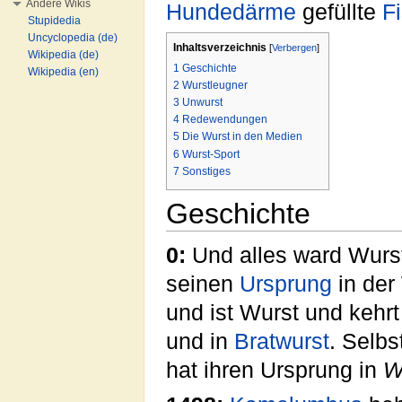
Andere Wikis
Hundedärme
gefüllte
F
Stupidedia
Uncyclopedia (de)
Inhaltsverzeichnis
[
Verbergen
]
Wikipedia (de)
1
Geschichte
Wikipedia (en)
2
Wurstleugner
3
Unwurst
4
Redewendungen
5
Die Wurst in den Medien
6
Wurst-Sport
7
Sonstiges
Geschichte
0:
Und alles ward Wurst
seinen
Ursprung
in der
und ist Wurst und kehrt 
und in
Bratwurst
. Selbs
hat ihren Ursprung in
W