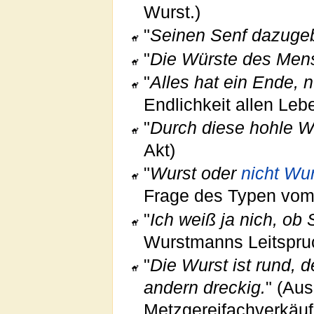
Wurst.)
"
Seinen Senf dazuge
"
Die Würste des Mens
"
Alles hat ein Ende, n
Endlichkeit allen Leb
"
Durch diese hohle 
Akt)
"
Wurst oder
nicht Wu
Frage des Typen vom
"
Ich weiß ja nich, ob 
Wurstmanns Leitspru
"
Die Wurst ist rund, 
andern dreckig.
" (Au
Metzgereifachverkäuf