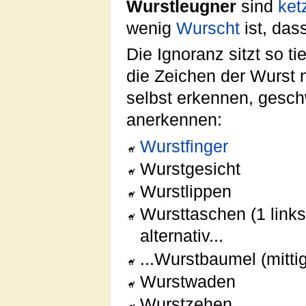
Wurstleugner
sind
ket
wenig
Wurscht
ist, dass
Die Ignoranz sitzt so t
die Zeichen der Wurst n
selbst erkennen, gesc
anerkennen:
Wurstfinger
Wurstgesicht
Wurstlippen
Wursttaschen (1 links,
alternativ...
...Wurstbaumel (mitti
Wurstwaden
Wurstzehen