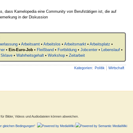
s, dass Kamelopedia eine Community von Berufstätigen ist, die auf
Bemerkung in der Diskussion
berlassung
•
Arbeitsamt
•
Arbeitslos
•
Arbeitsmarkt
•
Arbeitsplatz
•
ner
•
Ein-Euro-Job
•
Fleißband
•
Fortbildung
•
Jobcenter
•
Lebenslauf
•
•
Sklave
•
Wahrheitsgehalt
•
Workshop
•
Zeitarbeit
Kategorien
:
Politik
Wirtschaft
ür Bilder, Videos und Audiodateien können abweichen.