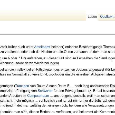
Lesen
Quelltext
rbeit früher auch unter
Arbeitsamt
bekannt) erdachte Beschäftigungs-Therapie 
zu verdienen, oder sich die Nächte um die Ohren zu hauen, in dem man sie 
ig um 6 oder 7 Uhr aufstehen, zu dieser Zeit sind im Fernsehen die Sendung
r Wohnung, sowie deren Wiederholungen).
egel an die intellektuellen Fähigkeiten des einzelnen Jobbers angepasst (für 
dass im Normalfall zu viele Ein-Euro-Jobber um die einzelnen Aufgaben streit
gerungen (
Transport
von Raum A nach Raum B ... nach lang andauernden Disku
 komplizierte Fertigung von
Schwerter
für den Privatgebrauch (z. B. bei bevors
genden Arbeiten im
Computerraum
... anstrengend deshalb, weil man schon a
alt nicht mehr möglich ... schließlich sind ja fast immer nur die Jobs auf de
rt sind (und findet man zufällig den einzigen Job, bei dem alle Voraussetzunge
 bemüht man sich, diesen Bericht zu verfassen, und bekommt als Kommentar