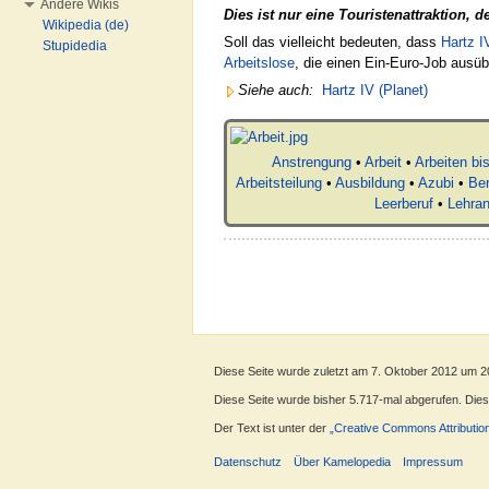
Andere Wikis
Dies ist nur eine Touristenattraktion, d
Wikipedia (de)
Soll das vielleicht bedeuten, dass
Hartz I
Stupidedia
Arbeitslose
, die einen Ein-Euro-Job ausü
Siehe auch:
Hartz IV (Planet)
Anstrengung
•
Arbeit
•
Arbeiten bi
Arbeitsteilung
•
Ausbildung
•
Azubi
•
Ber
Leerberuf
•
Lehran
Diese Seite wurde zuletzt am 7. Oktober 2012 um 2
Diese Seite wurde bisher 5.717-mal abgerufen. Dieser
Der Text ist unter der
„Creative Commons Attributio
Datenschutz
Über Kamelopedia
Impressum