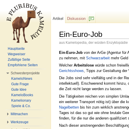
Artikel
Diskussion
F/b
Ein-Euro-Job
aus Kamelopedia, der wüsten Enzyklopädie
Wechseln zu:
Navigation
,
Suche
Hauptseite
Ein-Euro-Job
von der ArGe (Agentur für A
Wegweiser
zu nehmen, mit
Schwarzarbeit
mehr Geld 
Zufällige Seite
Welcher
Arbeitslose
würde schon freiwill
Empfohlene Seiten
Gerichtsshows
, Tipps zur Gestaltung de
Schwesterprojekte
Die Jobs sind sehr vielfältig und in der R
KameloNews
intellektuell). Erschwerend kommt hinzu, 
Gute Frage
die Zeit nicht lange werden zu lassen.
Gute Idee
KameloBooks
Die Tätigkeiten reichen von simplen Umla
Kamelionary
ein weiterer Transport nötig ist) über die
Spiele & Co.
Nagelbetten
bis hin zum wirklich anstren
Tages ist das so gut wie ohne brutale Gew
Mitmachen
finden, für die nur die anderen qualifizie
Werkzeuge
Nach dieser anstrengenden Beschäftigung