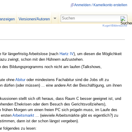
Anmelden / Kamelkonto erstellen
 anzeigen
Versionen/Autoren
Kugel-Bildersuche
für längerfristig Arbeitslose (nach
Hartz IV
), um diesen die Möglichkeit
dazu zwingt, schon mit den Hühnern aufzustehen.
en des Bildungsprogramms noch nicht am laufen (Talkshows,
Leute ohne
Abitur
oder mindestens Fachabitur sind die Jobs oft zu
en dürfen (oder müssen) ... eine andere Art der Beschäftigung, um ihnen
ssionen stellt sich oft heraus, dass Raum C besser geeignet ist, und
tehenden Ehekrisen oder dem Besuch des Gerichtsvollziehers),
m frühen Morgen um einen freien PC sich prügeln muss, im Laufe des
m ersten
Arbeitsmarkt
... (wieviele Arbeitsmärkte gibt es eigentlich?) zu
n stimmen, dann ist der schon längst vergeben).
 folgendes zu lesen: