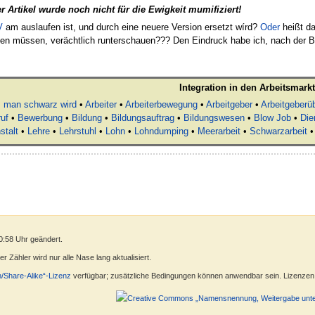
er Artikel wurde noch nicht für die Ewigkeit mumifiziert!
V
am auslaufen ist, und durch eine neuere Version ersetzt wírd?
Oder
heißt da
ben müssen, verächtlich runterschauen??? Den Eindruck habe ich, nach der 
Integration in den Arbeitsmarkt
s man schwarz wird
•
Arbeiter
•
Arbeiterbewegung
•
Arbeitgeber
•
Arbeitgeberü
uf
•
Bewerbung
•
Bildung
•
Bildungsauftrag
•
Bildungswesen
•
Blow Job
•
Die
stalt
•
Lehre
•
Lehrstuhl
•
Lohn
•
Lohndumping
•
Meerarbeit
•
Schwarzarbeit
0:58 Uhr geändert.
 Zähler wird nur alle Nase lang aktualisiert.
n/Share-Alike“-Lizenz
verfügbar; zusätzliche Bedingungen können anwendbar sein. Lizenzen f