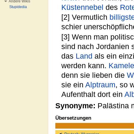
Andere Wikis
Küstennebel
des
Rot
Stupidedia
[2] Vermutlich
billigst
schier unerschöpflich
[3] Wenn man politis
sind nach Jordanien 
das
Land
als ein ein
werden kann.
Kamel
denn sie lieben die
W
sie ein
Alptraum
, so 
Aufenthalt dort ein
Al
Synonyme:
Palästina
Übersetzungen