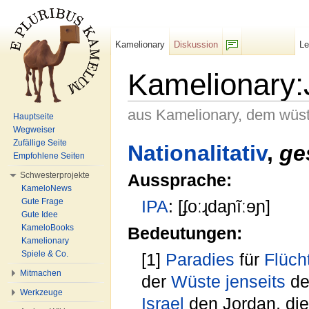
Kamelionary
Diskussion
L
F/b
Kamelionary:
aus Kamelionary, dem wüs
Hauptseite
Wegweiser
Wechseln zu:
Navigation
,
Suche
Zufällige Seite
Nationalitativ
,
ge
Empfohlene Seiten
Schwesterprojekte
Aussprache:
KameloNews
Gute Frage
IPA
: [ʄoːɻdaɲĩːɘɲ]
Gute Idee
KameloBooks
Bedeutungen:
Kamelionary
Spiele & Co.
[1]
Paradies
für
Flüch
Mitmachen
der
Wüste
jenseits
d
Werkzeuge
Israel
den Jordan, di