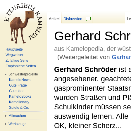
Artikel
Diskussion
L
F/b
Gerhard Schr
aus Kamelopedia, der wüs
Hauptseite
Wegweiser
(Weitergeleitet von
Gärhar
Zufällige Seite
Wechseln zu:
Navigation
,
Suche
Empfohlene Seiten
Gerhard Schröder
ist 
Schwesterprojekte
angesehener, geachtete
KameloNews
Gute Frage
gasprominenter Staats
Gute Idee
wurden Straßen und Pl
KameloBooks
Kamelionary
Schulkinder müssen s
Spiele & Co.
auswendig lernen. Alle 
Mitmachen
OK, kleiner Scherz...
Werkzeuge