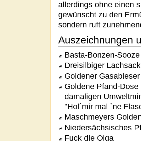
allerdings ohne einen s
gewünscht zu den Erm
sondern ruft zunehmen
Auszeichnungen un
Basta-Bonzen-Sooze
Dreisilbiger Lachsack
Goldener Gasablese
Goldene Pfand-Dose 
damaligen Umweltminis
"Hol´mir mal `ne Flas
Maschmeyers Golden
Niedersächsisches P
Fuck die Olga