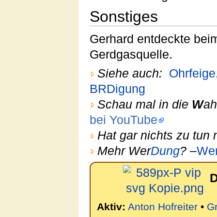
Sonstiges
Gerhard entdeckte beim
Gerdgasquelle.
Siehe auch:
Ohrfeige
BRDigung
Schau mal in die
W
ah
bei YouTube
Hat gar nichts zu tun 
Mehr Wer
Dung
? –
We
D
Aktiv:
Anton Hofreiter
•
Gr