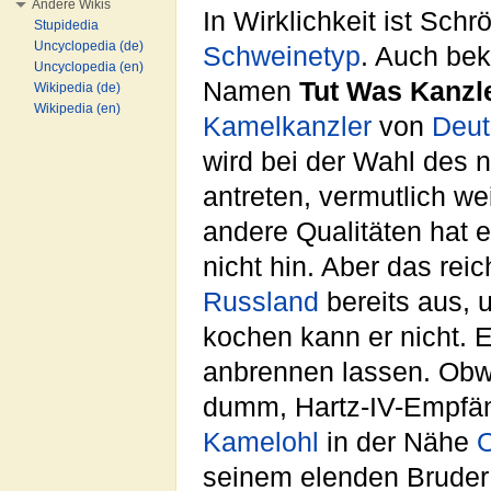
Andere Wikis
In Wirklichkeit ist Schr
Stupidedia
Uncyclopedia (de)
Schweinetyp
. Auch be
Uncyclopedia (en)
Namen
Tut Was Kanzl
Wikipedia (de)
Wikipedia (en)
Kamelkanzler
von
Deut
wird bei der Wahl des 
antreten, vermutlich we
andere Qualitäten hat e
nicht hin. Aber das rei
Russland
bereits aus, 
kochen kann er nicht. 
anbrennen lassen. Obwohl
dumm, Hartz-IV-Empfän
Kamelohl
in der Nähe
seinem elenden Brude