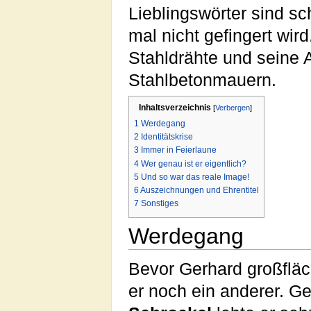
Lieblingswörter sind sc
mal nicht gefingert wir
Stahldrähte und seine
Stahlbetonmauern.
Inhaltsverzeichnis
[
Verbergen
]
1
Werdegang
2
Identitätskrise
3
Immer in Feierlaune
4
Wer genau ist er eigentlich?
5
Und so war das reale Image!
6
Auszeichnungen und Ehrentitel
7
Sonstiges
Werdegang
Bevor Gerhard großfläc
er noch ein anderer. G