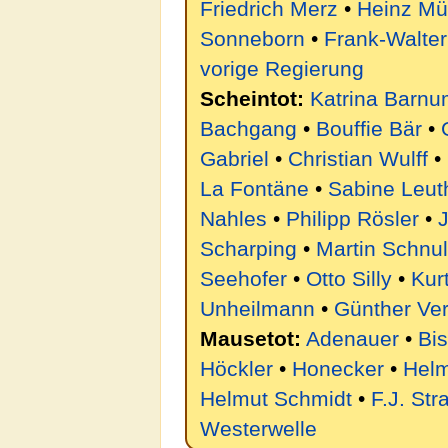
Friedrich Merz
•
Heinz Mül
Sonneborn
•
Frank-Walter
vorige Regierung
Scheintot:
Katrina Barnu
Bachgang
•
Bouffie Bär
•
Gabriel
•
Christian Wulff
•
La Fontäne
•
Sabine Leut
Nahles
•
Philipp Rösler
•
J
Scharping
•
Martin Schnu
Seehofer
•
Otto Silly
•
Kur
Unheilmann
•
Günther Ve
Mausetot:
Adenauer
•
Bi
Höckler
•
Honecker
•
Helm
Helmut Schmidt
•
F.J. Str
Westerwelle