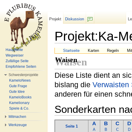
Projekt
Diskussion
L
F/b
Projekt:Ka-M
Wechseln zu:
Navigation
,
Suche
Hauptseite
Startseite
Karten
Regeln
Mi
Wegweiser
Waisen
Waisen
Zufällige Seite
Empfohlene Seiten
Diese Liste dient an s
Schwesterprojekte
KameloNews
bislang die
Verwaisten 
Gute Frage
Gute Idee
anderen für einen schne
KameloBooks
Kamelionary
Sonderkarten na
Spiele & Co.
Mitmachen
A
B
C
D
Werkzeuge
Seite 1
A
B
C
D