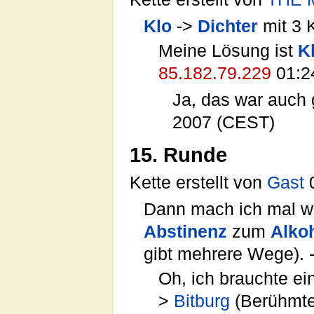
Klo
->
Dichter
mit 3 
Meine Lösung ist
K
85.182.79.229
01:24
Ja, das war auch
2007 (CEST)
15. Runde
Kette erstellt von
Gast
0
Dann mach ich mal we
Abstinenz
zum
Alko
gibt mehrere Wege). -
Oh, ich brauchte ei
>
Bitburg
(Berühmte