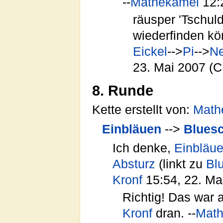
--
Mathekamel
12:
räusper 'Tschul
wiederfinden kön
Eickel
-->
Pi
-->
Ne
23. Mai 2007 (
8. Runde
Kette erstellt von:
Math
Einbläuen
-->
Blues
Ich denke,
Einbläu
Absturz
(linkt zu
Bl
Kronf
15:54, 22. Ma
Richtig! Das war 
Kronf
dran. --
Mat