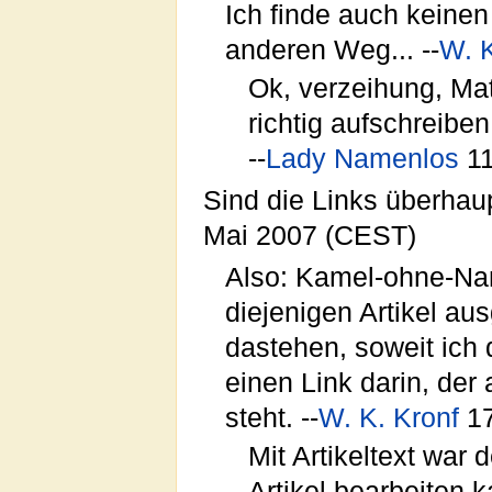
Ich finde auch keine
anderen Weg... --
W. K
Ok, verzeihung, Ma
richtig aufschreibe
--
Lady Namenlos
11
Sind die Links überhau
Mai 2007 (CEST)
Also: Kamel-ohne-Name
diejenigen Artikel au
dastehen, soweit ich
einen Link darin, der
steht. --
W. K. Kronf
17
Mit Artikeltext war
Artikel bearbeiten k