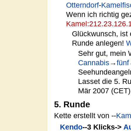
Otterndorf
-
Kamelfis
Wenn ich richtig ge
Kamel:212.23.126.
Glückwunsch, ist o
Runde anlegen!
W
Sehr gut, mein 
Cannabis
→
fünf
Seehundeange
Lasset die 5. R
Mär 2007 (CET)
5. Runde
Kette erstellt von --
Kam
Kendo
--3 Klicks->
A