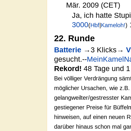
Mär. 2009 (CET)
Ja, ich hatte Stu
3000
(
Hbf
|
Kameloh!
)
22. Runde
Batterie
→3 Klicks→
V
gesucht.--
MeinKamelN
Rekord!
48 Tage und 1 
Bei völliger Verdrängung säm
möglicher Ursachen, wie z.B.
gelangweilter/gestresster Ka
gestiegener Preise für Büffel
hinweisen, auf einen neuen R
darüber hinaus schon mal ganz 