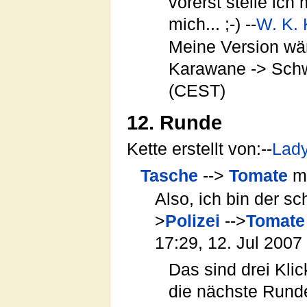
vorerst stelle ic
mich... ;-) --
W. K. 
Meine Version wä
Karawane -> Schw
(CEST)
12. Runde
Kette erstellt von:--
Lad
Tasche
-->
Tomate
mi
Also, ich bin der sc
>
Polizei
-->
Tomate
17:29, 12. Jul 200
Das sind drei Kli
die nächste Runde