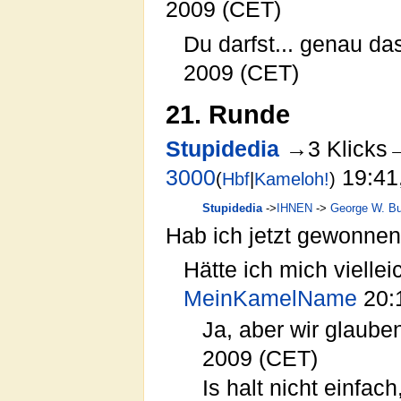
2009 (CET)
Du darfst... genau da
2009 (CET)
21. Runde
Stupidedia
→3 Klick
3000
19:41,
(
Hbf
|
Kameloh!
)
Stupidedia
->
IHNEN
->
George W. B
Hab ich jetzt gewonnen
Hätte ich mich vielle
MeinKamelName
20:1
Ja, aber wir glauben 
2009 (CET)
Is halt nicht einfach