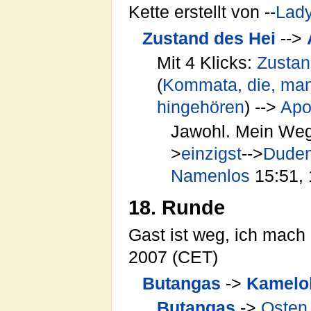
Kette erstellt von --
Lad
Zustand des Hei
-->
Mit 4 Klicks:
Zustan
(
Kommata, die, man
hingehören
) -->
Apo
Jawohl. Mein We
>
einzigst
-->
Dude
Namenlos
15:51, 
18. Runde
Gast ist weg, ich mach 
2007 (CET)
Butangas
->
Kamelo
Butangas
->
Osten