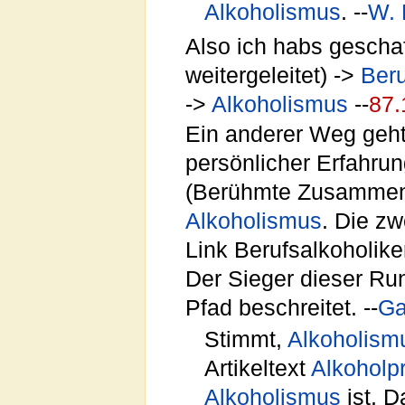
Alkoholismus
. --
W. 
Also ich habs geschaf
weitergeleitet) ->
Beru
->
Alkoholismus
--
87.
Ein anderer Weg geht
persönlicher Erfahrun
(Berühmte Zusammen
Alkoholismus
. Die zw
Link Berufsalkoholiker
Der Sieger dieser Ru
Pfad beschreitet. --
Ga
Stimmt,
Alkoholism
Artikeltext
Alkoholp
Alkoholismus
ist. D