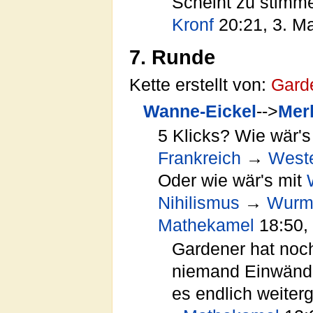
Scheint zu stimmen
Kronf
20:21, 3. M
7. Runde
Kette erstellt von:
Gard
Wanne-Eickel
-->
Mer
5 Klicks? Wie wär's
Frankreich
→
West
Oder wie wär's mit
Nihilismus
→
Wur
Mathekamel
18:50,
Gardener hat noch
niemand Einwände
es endlich weiter