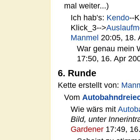
mal weiter...)
Ich hab's:
Kendo
--K
Klick_3-->
Auslaufm
Manmel
20:05, 18. 
War genau mein We
17:50, 16. Apr 2
6. Runde
Kette erstellt von:
Manm
Vom
Autobahndreie
Wie wärs mit
Autob
Bild, unter Innerintr
Gardener
17:49, 16