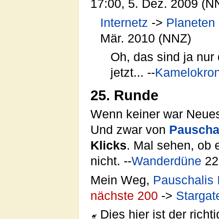
17:00, 5. Dez. 2009 (N
Internetz
->
Planeten
Mär. 2010 (NNZ)
Oh, das sind ja nur 
jetzt... --
Kamelokron
25. Runde
Wenn keiner war Neues 
Und zwar von
Pauschal
Klicks
. Mal sehen, ob e
nicht. --
Wanderdüne
22:
Mein Weg,
Pauschalis 
nächste 200
->
Stargat
Dies hier ist der ric