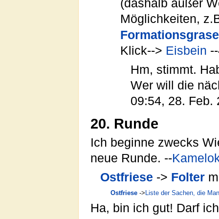
(dashalb außer W
Möglichkeiten, z.B
Formationsgras
Klick-->
Eisbein
--
Hm, stimmt. Hab
Wer will die nä
09:54, 28. Feb.
20. Runde
Ich beginne zwecks Wi
neue Runde. --
Kamelok
Ostfriese
->
Folter
m
Ostfriese
->
Liste der Sachen, die Man
Ha, bin ich gut! Darf ich