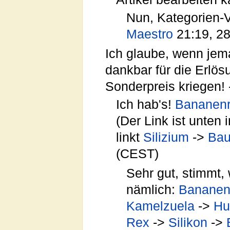
Nun, Kategorien-
Maestro
21:19, 2
Ich glaube, wenn jem
dankbar für die Erlö
Sonderpreis kriegen! 
Ich hab's!
Bananenr
(Der Link ist unten 
linkt
Silizium
->
Bau
(CEST)
Sehr gut, stimmt,
nämlich:
Bananen
Kamelzuela
->
Hu
Rex
->
Silikon
->