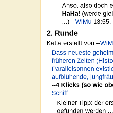
Ahso, also doch 
HaHa!
(werde glei
...) --
WiMu
13:55,
2. Runde
Kette erstellt von --
WiM
Dass neueste geheime
früheren Zeiten (Hist
Parallelsonnen existi
aufblühende, jungfräu
--4 Klicks (so wie ob
Schiff
Kleiner Tipp: der ers
gefunden werden ...