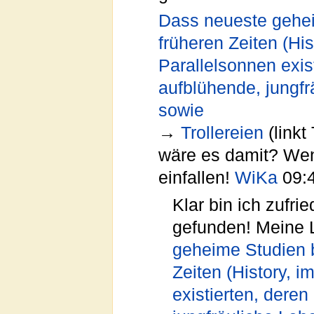
Dass neueste gehei
früheren Zeiten (Hi
Parallelsonnen exis
aufblühende, jungfr
sowie
→
Trollereien
(linkt
wäre es damit? Wen
einfallen!
WiKa
09:4
Klar bin ich zufr
gefunden! Meine
geheime Studien b
Zeiten (History, 
existierten, deren