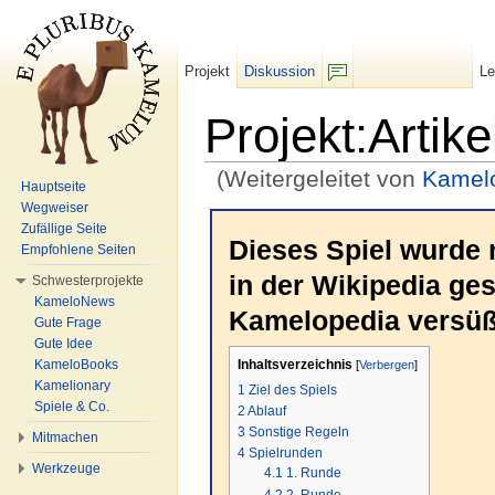
Projekt
Diskussion
L
F/b
Projekt:Artik
(Weitergeleitet von
Kamelo
Hauptseite
Wechseln zu:
Navigation
,
Suche
Wegweiser
Zufällige Seite
Dieses Spiel wurde 
Empfohlene Seiten
in der Wikipedia gesp
Schwesterprojekte
KameloNews
Kamelopedia versüß
Gute Frage
Gute Idee
KameloBooks
Inhaltsverzeichnis
[
Verbergen
]
Kamelionary
1
Ziel des Spiels
Spiele & Co.
2
Ablauf
3
Sonstige Regeln
Mitmachen
4
Spielrunden
Werkzeuge
4.1
1. Runde
4.2
2. Runde