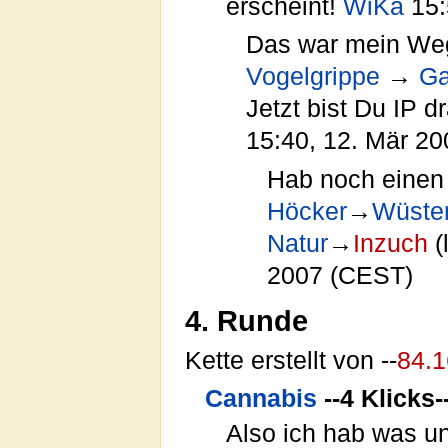
erscheint!
WiKa
15:
Das war mein We
Vogelgrippe
→
Ga
Jetzt bist Du IP 
15:40, 12. Mär 2
Hab noch einen
Höcker
→
Wüsten
Natur
→
Inzuch
(l
2007 (CEST)
4. Runde
Kette erstellt von --
84.1
Cannabis
--4 Klicks
Also ich hab was u