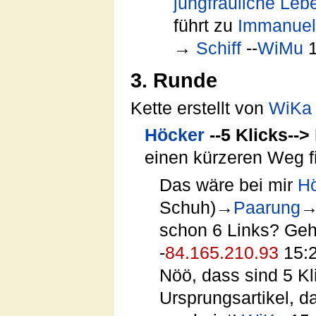
jungfräuliche Leb
führt zu
Immanuel
→
Schiff
--
WiMu
1
3. Runde
Kette erstellt von
WiKa
Höcker
--5 Klicks-->
einen kürzeren Weg f
Das wäre bei mir
H
Schuh)→
Paarung
schon 6 Links? Geht
-
84.165.210.93
15:2
Nöö, dass sind 5 K
Ursprungsartikel, da