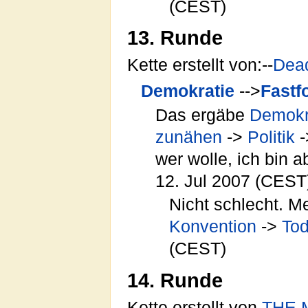
(CEST)
13. Runde
Kette erstellt von:--
Dea
Demokratie
-->
Fastf
Das ergäbe
Demokr
zunähen
->
Politik
-
wer wolle, ich bin 
12. Jul 2007 (CEST
Nicht schlecht. M
Konvention
->
To
(CEST)
14. Runde
Kette erstellt von
THE 