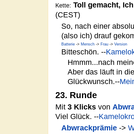
Toll gemacht, Ich
Kette:
(CEST)
So, nach einer absol
(also ich) drauf gek
Batterie
->
Mensch
->
Frau
->
Version
Bitteschön. --
Kamelok
Hmmm...nach meinem
Aber das läuft in d
Glückwunsch.--
Mei
23. Runde
Mit
3 Klicks
von
Abwra
Viel Glück. --
Kamelokro
Abwrackprämie
->
W