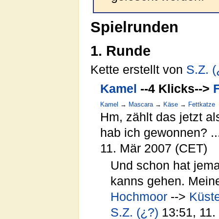
Spielrunden
1. Runde
Kette erstellt von
S.Z.
(
Kamel
--4 Klicks-->
Kamel
→
Mascara
→
Käse
→
Fettkatze
Hm, zählt das jetzt als
hab ich gewonnen? ...
11. Mär 2007 (CET)
Und schon hat jema
kanns gehen. Mein
Hochmoor
-->
Küst
S.Z.
(¿?)
13:51, 11.