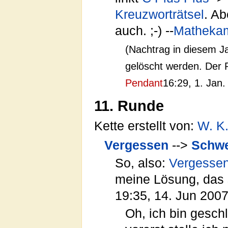
Kreuzworträtsel
. Ab
auch. ;-) --
Matheka
(Nachtrag in diesem J
gelöscht werden. Der 
Pendant
16:29, 1. Jan
11. Runde
Kette erstellt von:
W. K.
Vergessen
-->
Schw
So, also:
Vergesse
meine Lösung, das s
19:35, 14. Jun 200
Oh, ich bin gesch