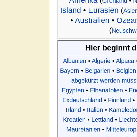
Amerika
(
Grönland
•
N
Island
•
Eurasien
(
Asie
•
Australien
•
Ozean
(
Neuschw
Hier beginnt 
Albanien
•
Algerie
•
Alpaca
Bayern
•
Belgarien
•
Belgien
abgekürzt werden müss
Egypten
•
Elbanatolien
•
En
Exdeutschland
•
Finnland
•
Irland
•
Italien
•
Kameledo
Kroatien
•
Lettland
•
Liecht
Mauretanien
•
Mitteleurop