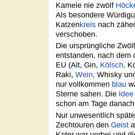
Kamele nie zwölf
Höck
Als besondere Würdigu
Katzen
kreis
nach zähen
verschoben.
Die ursprüngliche Zwöl
entstanden, nach dem d
EU (Alt, Gin,
Kölsch
, K
Raki,
Wein
, Whisky und
nur vollkommen
blau
wa
Sterne sahen. Die
Idee
schon am Tage danach
Nur unwesentlich spät
Zechtouren den
Geist
a
Kater war vorbei und d