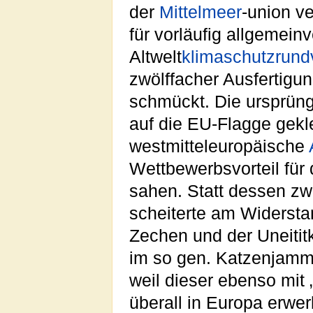
der
Mittelmeer
-union v
für vorläufig allgemeinv
Altwelt
klimaschutzrund
zwölffacher Ausfertigu
schmückt. Die ursprün
auf die EU-Flagge gekl
westmitteleuropäische
Wettbewerbsvorteil für 
sahen. Statt dessen zw
scheiterte am Widerst
Zechen und der Uneitit
im so gen. Katzenjamm
weil dieser ebenso mit
überall in Europa erwe