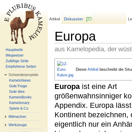
Artikel
Diskussion
L
F/b
Europa
aus Kamelopedia, der wüs
Hauptseite
Wegweiser
Wechseln zu:
Navigation
,
Suche
Zufällige Seite
Empfohlene Seiten
Dieser
Artikel
beschreibt die Situ
Schwesterprojekte
KameloNews
Europa
ist eine Art
Gute Frage
Gute Idee
größenwahnsinniger kon
KameloBooks
Kamelionary
Appendix. Europa lässt
Spiele & Co.
Kontinent bezeichnen,
Mitmachen
eigentlich nur ein Anh
Werkzeuge