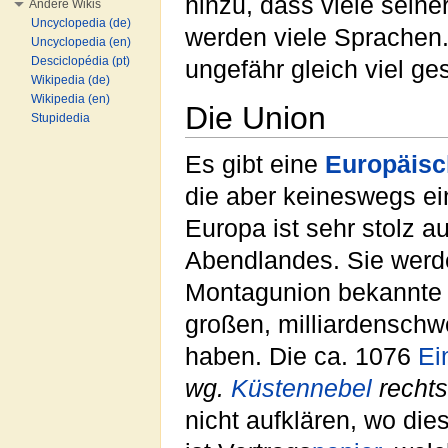
hinzu, dass viele sein
Andere Wikis
Uncyclopedia (de)
werden viele Sprachen.
Uncyclopedia (en)
Desciclopédia (pt)
ungefähr gleich viel ge
Wikipedia (de)
Wikipedia (en)
Die Union
Stupidedia
Es gibt eine
Europäisc
die aber keineswegs e
Europa ist sehr stolz 
Abendlandes. Sie werd
Montagunion bekannte 
großen, milliardenschw
haben. Die ca. 1076
Ei
wg.
Küstennebel
rechts
nicht aufklären, wo die