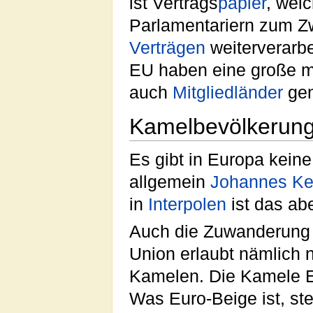
ist Vertrags
papier
, wel
Parlamentariern zum Z
Verträgen
weiterverarbei
EU haben eine große m
auch
Mitgliedländer
gen
Kamelbevölkerun
Es gibt in Europa kein
allgemein
Johannes Ke
in
Interpolen
ist das ab
Auch die Zuwanderung 
Union erlaubt nämlich 
Kamelen. Die Kamele Eu
Was Euro-Beige ist, st