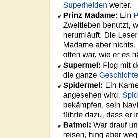
Superhelden
weiter.
Prinz Madame:
Ein
Zweitleben benutzt, 
herumläuft. Die Lese
Madame aber nichts, 
offen war, wie er es h
Supermel:
Flog mit d
die ganze
Geschicht
Spidermel:
Ein Kamel
angesehen wird.
Spi
bekämpfen, sein Navi
führte dazu, dass er 
Batmel:
War drauf un
reisen, hing aber weg