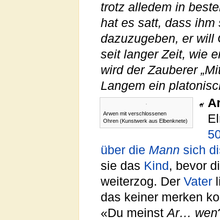
trotz alledem in beste
hat es satt, dass ihm
dazuzugeben, er will 
seit langer Zeit, wie
wird der Zauberer „Mit
Langem ein platonisch
A
Arwen mit verschlossenen
El
Ohren (Kunstwerk aus Elbenknete)
50
über die
Mann
sich di
sie das
Kind
, bevor d
weiterzog. Der
Vater
l
das keiner merken k
«Du meinst
Ar… wen