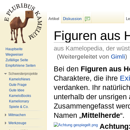
Artikel
Diskussion
L
F/b
Figuren aus 
aus Kamelopedia, der wüs
Hauptseite
Wegweiser
(Weitergeleitet von
Gimli
)
Zufällige Seite
Wechseln zu:
Navigation
,
Suche
Empfohlene Seiten
Bei den
Figuren aus H
Schwesterprojekte
Charaktere, die ihre
Ex
KameloNews
Gute Frage
verdanken. Ihr natürlich
Gute Idee
unterhalb der unsrigen
KameloBooks
Kamelionary
Zusammengefasst werde
Spiele & Co.
Namen „
Mittelherde
“.
Mitmachen
Werkzeuge
Achtung