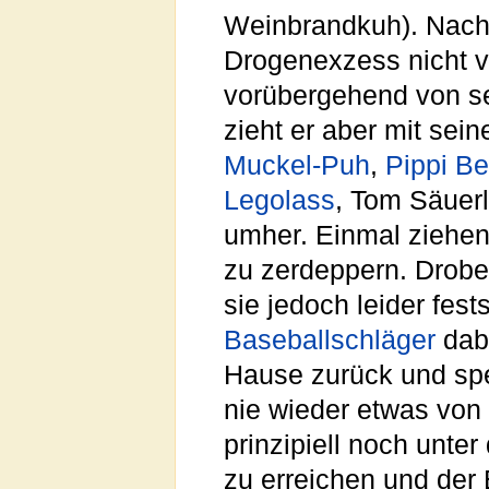
Weinbrandkuh). Nach
Drogenexzess nicht v
vorübergehend von s
zieht er aber mit sei
Muckel-Puh
,
Pippi B
Legolass
, Tom Säuer
umher. Einmal ziehen
zu zerdeppern. Dro
sie jedoch leider fest
Baseballschläger
dab
Hause zurück und spe
nie wieder etwas von 
prinzipiell noch unte
zu erreichen und der 