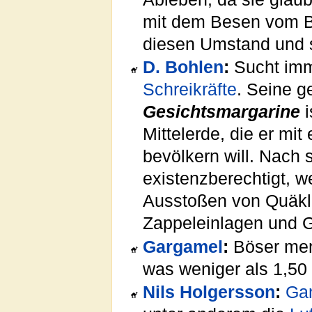
mit dem Besen vom Ba
diesen Umstand und 
D. Bohlen
:
Sucht imm
Schreikräfte
. Seine g
Gesichtsmargarine
i
Mittelerde, die er mi
bevölkern will. Nach 
existenzberechtigt, 
Ausstoßen von Quäkla
Zappeleinlagen und 
Gargamel
:
Böser mens
was weniger als 1,5
Nils Holgersson
:
Ga