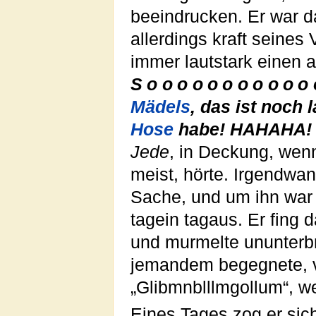
beeindrucken. Er war 
allerdings kraft seines 
immer lautstark einen 
Sooooooooooo
Mädels
, das ist noch 
Hose
habe! HAHAHA!
Jede
, in Deckung, wenn
meist, hörte. Irgendwan
Sache, und um ihn war 
tagein tagaus. Er fing 
und murmelte ununterbr
jemandem begegnete, v
„Glibmnblllmgollum“, w
Eines Tages zog er si