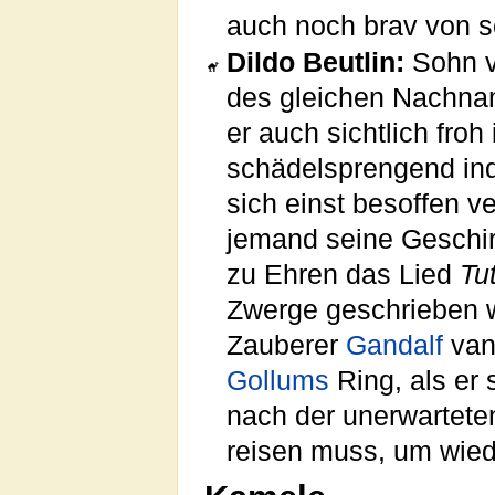
auch noch brav von s
Dildo Beutlin:
Sohn v
des gleichen Nachnam
er auch sichtlich fro
schädelsprengend inde
sich einst besoffen ver
jemand seine Geschir
zu Ehren das Lied
Tu
Zwerge geschrieben 
Zauberer
Gandalf
vand
Gollums
Ring, als er
nach der unerwarteten
reisen muss, um wi