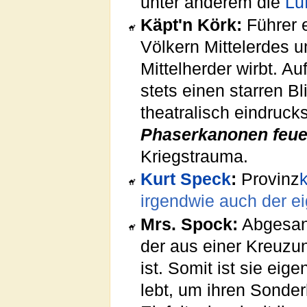
unter anderem die
Lu
Käpt'n Körk:
Führer 
Völkern Mittelerdes u
Mittelherder wirbt. 
stets einen starren Bl
theatralisch eindruck
Phaserkanonen feue
Kriegstrauma.
Kurt Speck
:
Provinz
irgendwie auch der ei
Mrs. Spock:
Abgesan
der aus einer Kreuz
ist. Somit ist sie eig
lebt, um ihren Sonde