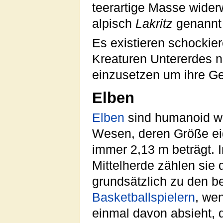
teerartige Masse wider
alpisch
Lakritz
genannt 
Es existieren schockie
Kreaturen Untererdes n
einzusetzen um ihre G
Elben
Elben
sind humanoid w
Wesen, deren Größe eig
immer 2,13 m beträgt. I
Mittelherde zählen sie 
grundsätzlich zu den b
Basketball
spielern
, we
einmal davon absieht, 