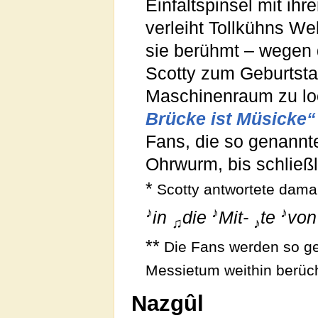
Einfaltspinsel mit ihr
verleiht Tollkühns We
sie berühmt – wegen 
Scotty zum Geburtsta
Maschinenraum zu l
Brücke ist Müsicke“
Fans, die so genannt
Ohrwurm, bis schließ
*
Scotty antwortete dam
♪
♪
♪
in
die
Mit-
te
vo
♫
♪
**
Die Fans werden so gena
Messietum weithin berüc
Nazgûl