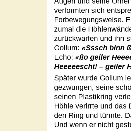
Augen und seine Ohren
verformten sich entspr
Forbewegungsweise. Er 
zumal die Höhlenwände
zurückwarfen und ihn st
Gollum:
«Sssch binn ß
Echo:
«ßo geiler Heeee
Heeeeescht! – geiler 
Später wurde Gollum l
gezwungen, seine schön
seinen Plastikring verl
Höhle verirrte und das 
den Ring und türmte. Da
Und wenn er nicht gesto