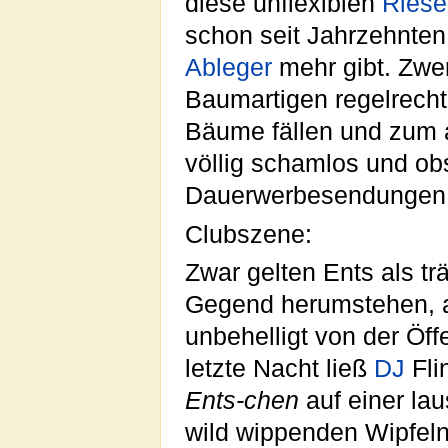
diese unflexiblen
Riese
schon seit Jahrzehnte
Ableger
mehr gibt. Zwe
Baumartigen regelrecht
Bäume fällen und zum a
völlig schamlos und ob
Dauerwerbesendungen 
Clubszene:
Zwar gelten Ents als tr
Gegend herumstehen, ab
unbehelligt von der Öffe
letzte Nacht ließ
DJ
Fli
Ents-chen
auf einer la
wild wippenden Wipfel