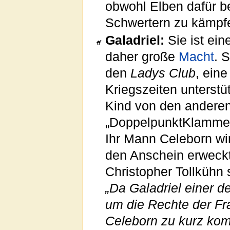
obwohl Elben dafür b
Schwertern zu kämpf
Galadriel:
Sie ist ein
daher große
Macht
. 
den
Ladys Club
, ein
Kriegszeiten unterstüt
Kind von den anderen
„DoppelpunktKlammer
Ihr Mann Celeborn wi
den Anschein erweckt,
Christopher Tollkühn 
„Da Galadriel einer de
um die Rechte der Fra
Celeborn zu kurz kom