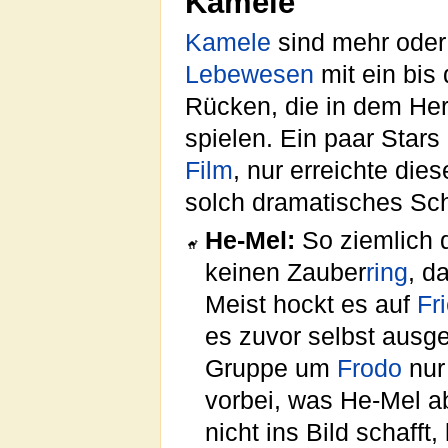
Kamele
Kamele
sind mehr oder 
Lebewesen
mit ein bis 
Rücken, die in dem Her
spielen. Ein paar Star
Film
, nur erreichte die
solch dramatisches Sch
He-Mel:
So ziemlich d
keinen Zauber
ring
, d
Meist hockt es auf
Fr
es zuvor selbst ausge
Gruppe um
Frodo
nur
vorbei, was He-Mel ab
nicht ins Bild schafft