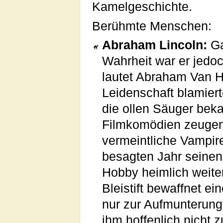
Kamelgeschichte.
Berühmte Menschen:
Abraham Lincoln:
Ga
Wahrheit war er jedoc
lautet Abraham Van H
Leidenschaft blamierte
die ollen Säuger bek
Filmkomödien zeugen
vermeintliche Vampir
besagten Jahr seine
Hobby heimlich weiter
Bleistift bewaffnet ei
nur zur Aufmunterung
ihm hoffenlich nicht