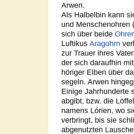
Arwen.
Als Halbelbin kann si
und Menschenohren (s
sich über beide
Ohre
Luftikus
Aragohrn
verl
zur Trauer ihres Vate
der sich daraufhin mi
höriger Elben über d
segeln. Arwen hingeg
Einige Jahrhunderte 
abgibt, bzw. die Löffe
namens Lórien, wo si
verbringt, bis sie sch
abgenutzten Lauscher 