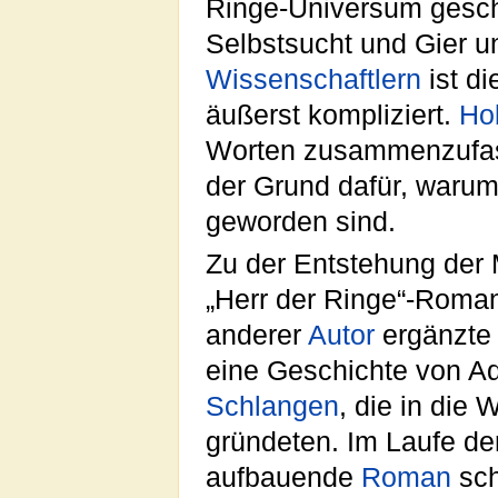
Ringe-Universum gesch
Selbstsucht und Gier 
Wissenschaftlern
ist d
äußerst kompliziert.
Ho
Worten zusammenzufasse
der Grund dafür, warum
geworden sind.
Zu der Entstehung der 
„Herr der Ringe“-Roman
anderer
Autor
ergänzte 
eine Geschichte von A
Schlangen
, die in die
gründeten. Im Laufe der
aufbauende
Roman
sch