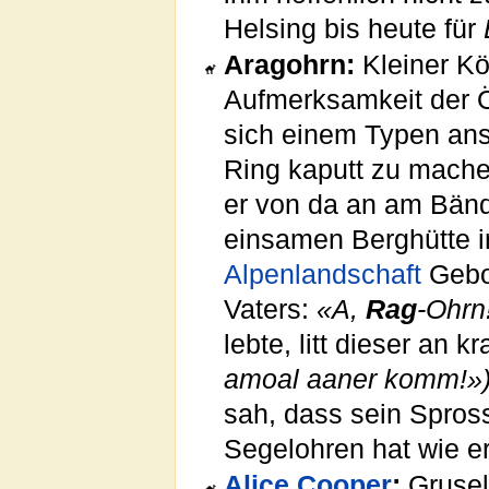
Helsing bis heute für
Aragohrn:
Kleiner Kön
Aufmerksamkeit der Öf
sich einem Typen ans
Ring kaputt zu machen
er von da an am Bände
einsamen Berghütte i
Alpenlandschaft
Gebor
Vaters:
«A,
Rag
-Ohrn
lebte, litt dieser an 
amoal aaner komm!»
sah, dass sein Spros
Segelohren hat wie er
Alice Cooper
:
Grusel