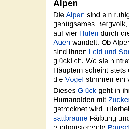
Alpen
Die
Alpen
sind ein ruhi
genügsames Bergvolk,
auf vier
Hufen
durch di
Auen
wandelt. Ob Alpen
sind ihnen
Leid und So
glücklich. Wo sie hint
Häuptern scheint stets
die
Vögel
stimmen ein 
Dieses
Glück
geht in ih
Humanoiden mit
Zucke
getrocknet wird. Hierbe
sattbraune
Färbung und
euphorisierende
Rausc