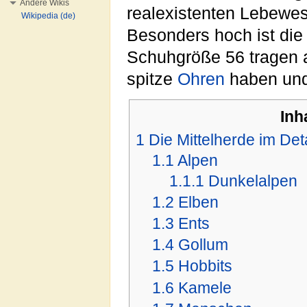
Andere Wikis
realexistenten Lebewe
Wikipedia (de)
Besonders hoch ist die
Schuhgröße 56 tragen a
spitze
Ohren
haben un
Inh
1
Die Mittelherde im Deta
1.1
Alpen
1.1.1
Dunkelalpen
1.2
Elben
1.3
Ents
1.4
Gollum
1.5
Hobbits
1.6
Kamele