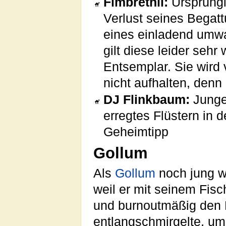
Fimbrethil:
Ursprüngl
Verlust seines Begat
eines einladend umwa
gilt diese leider sehr
Entsemplar. Sie wird
nicht aufhalten, denn 
DJ Flinkbaum:
Junger
erregtes Flüstern in d
Geheimtipp
Gollum
Als
Gollum
noch jung w
weil er mit seinem Fis
und burnoutmäßig den
entlangschmirgelte, u