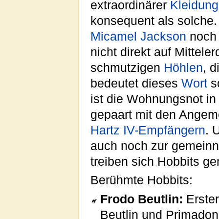
extraordinärer
Kleidung
konsequent als solche.
Micamel Jackson
noch 
nicht direkt auf Mittele
schmutzigen
Höhlen
, d
bedeutet dieses
Wort
so
ist die Wohnungsnot in
gepaart mit den Angem
Hartz IV-Empfängern
. 
auch noch zur gemein
treiben sich Hobbits ge
Berühmte Hobbits:
Frodo Beutlin:
Erster
Beutlin und Primadon