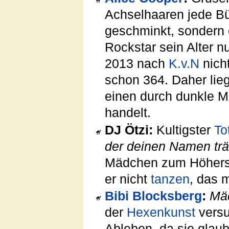
Achselhaaren jede Bü
geschminkt, sondern 
Rockstar sein Alter n
2013 nach
K.v.N
nich
schon 364. Daher lie
einen durch dunkle 
handelt.
DJ Ötzi:
Kultigster
To
der deinen Namen trä
Mädchen zum Höhersc
er nicht
tanzen
, das 
Bibi Blocksberg
:
Mä
der
Hexenkunst
versu
Ableben, da sie glaub