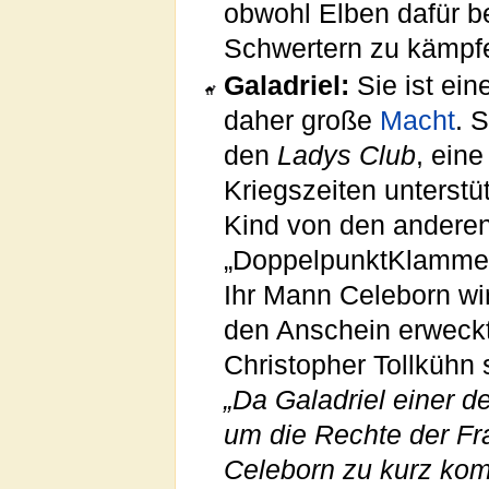
obwohl Elben dafür b
Schwertern zu kämpf
Galadriel:
Sie ist ein
daher große
Macht
. 
den
Ladys Club
, ein
Kriegszeiten unterstüt
Kind von den anderen
„DoppelpunktKlammer
Ihr Mann Celeborn wi
den Anschein erweckt,
Christopher Tollkühn 
„Da Galadriel einer de
um die Rechte der Fra
Celeborn zu kurz kom