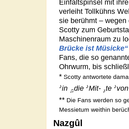
Einfaltspinsel mit ihr
verleiht Tollkühns We
sie berühmt – wegen 
Scotty zum Geburtsta
Maschinenraum zu l
Brücke ist Müsicke“
Fans, die so genannt
Ohrwurm, bis schließ
*
Scotty antwortete dam
♪
♪
♪
in
die
Mit-
te
vo
♫
♪
**
Die Fans werden so gena
Messietum weithin berüc
Nazgûl