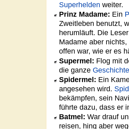
Superhelden
weiter.
Prinz Madame:
Ein
Zweitleben benutzt, 
herumläuft. Die Lese
Madame aber nichts, 
offen war, wie er es h
Supermel:
Flog mit d
die ganze
Geschicht
Spidermel:
Ein Kamel
angesehen wird.
Spi
bekämpfen, sein Navi
führte dazu, dass er 
Batmel:
War drauf un
reisen, hing aber weg