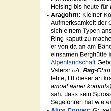
Helsing bis heute für
Aragohrn:
Kleiner Kön
Aufmerksamkeit der Öf
sich einem Typen ans
Ring kaputt zu machen
er von da an am Bände
einsamen Berghütte i
Alpenlandschaft
Gebor
Vaters:
«A,
Rag
-Ohrn
lebte, litt dieser an 
amoal aaner komm!»
sah, dass sein Spros
Segelohren hat wie er
Alice Cooper
:
Grusel