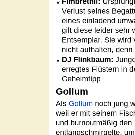
Fimbrethil:
Ursprüngl
Verlust seines Begat
eines einladend umwa
gilt diese leider sehr
Entsemplar. Sie wird
nicht aufhalten, denn 
DJ Flinkbaum:
Junger
erregtes Flüstern in d
Geheimtipp
Gollum
Als
Gollum
noch jung w
weil er mit seinem Fis
und burnoutmäßig den
entlangschmirgelte, u