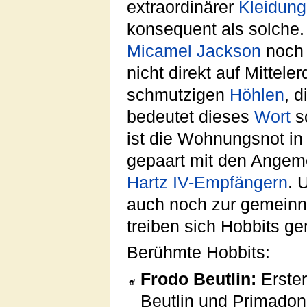
extraordinärer
Kleidung
konsequent als solche.
Micamel Jackson
noch 
nicht direkt auf Mittele
schmutzigen
Höhlen
, d
bedeutet dieses
Wort
so
ist die Wohnungsnot in
gepaart mit den Angem
Hartz IV-Empfängern
. 
auch noch zur gemein
treiben sich Hobbits ge
Berühmte Hobbits:
Frodo Beutlin:
Erster
Beutlin und Primadon