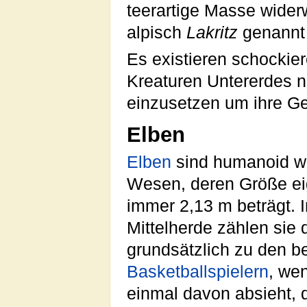
teerartige Masse wider
alpisch
Lakritz
genannt 
Es existieren schockie
Kreaturen Untererdes n
einzusetzen um ihre G
Elben
Elben
sind humanoid w
Wesen, deren Größe eig
immer 2,13 m beträgt. I
Mittelherde zählen sie 
grundsätzlich zu den b
Basketball
spielern
, we
einmal davon absieht, 