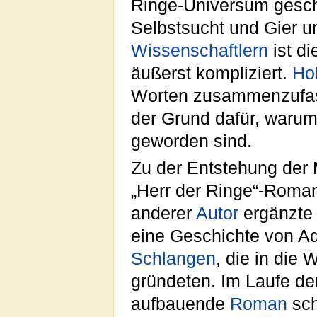
Ringe-Universum gesch
Selbstsucht und Gier 
Wissenschaftlern
ist d
äußerst kompliziert.
Ho
Worten zusammenzufasse
der Grund dafür, warum
geworden sind.
Zu der Entstehung der 
„Herr der Ringe“-Roman
anderer
Autor
ergänzte 
eine Geschichte von A
Schlangen
, die in die
gründeten. Im Laufe der
aufbauende
Roman
sch