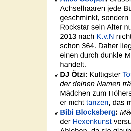
Achselhaaren jede Bü
geschminkt, sondern 
Rockstar sein Alter n
2013 nach
K.v.N
nich
schon 364. Daher lie
einen durch dunkle 
handelt.
DJ Ötzi:
Kultigster
To
der deinen Namen trä
Mädchen zum Höhersc
er nicht
tanzen
, das 
Bibi Blocksberg
:
Mä
der
Hexenkunst
versu
Ableben, da sie glaub