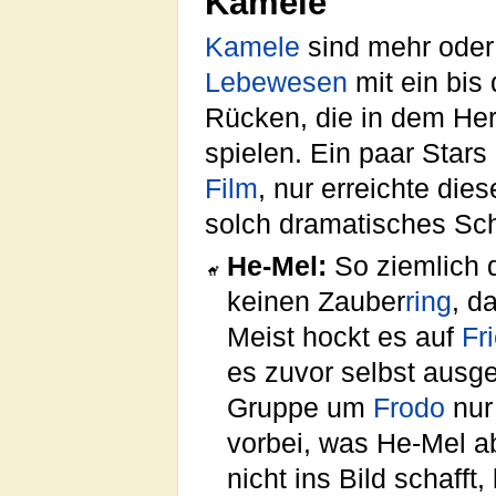
Kamele
Kamele
sind mehr oder 
Lebewesen
mit ein bis 
Rücken, die in dem Her
spielen. Ein paar Star
Film
, nur erreichte die
solch dramatisches Sch
He-Mel:
So ziemlich d
keinen Zauber
ring
, d
Meist hockt es auf
Fr
es zuvor selbst ausge
Gruppe um
Frodo
nur
vorbei, was He-Mel ab
nicht ins Bild schafft