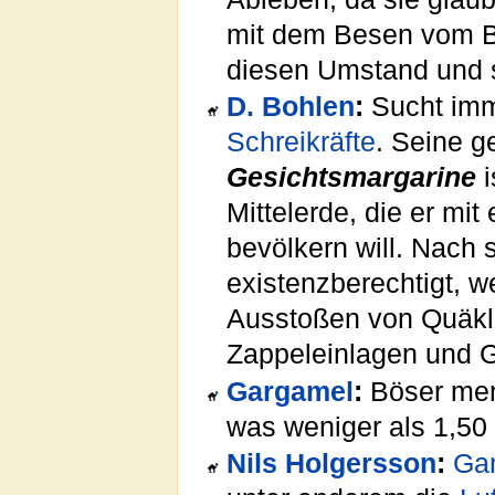
mit dem Besen vom Ba
diesen Umstand und 
D. Bohlen
:
Sucht imm
Schreikräfte
. Seine g
Gesichtsmargarine
i
Mittelerde, die er mi
bevölkern will. Nach 
existenzberechtigt, 
Ausstoßen von Quäkla
Zappeleinlagen und 
Gargamel
:
Böser mens
was weniger als 1,5
Nils Holgersson
:
Ga