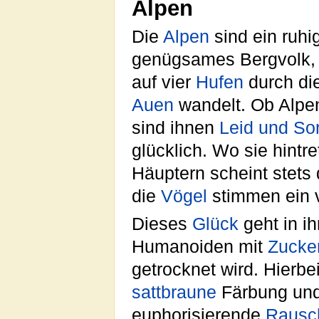
Alpen
Die
Alpen
sind ein ruhi
genügsames Bergvolk,
auf vier
Hufen
durch di
Auen
wandelt. Ob Alpen
sind ihnen
Leid und So
glücklich. Wo sie hint
Häuptern scheint stets
die
Vögel
stimmen ein 
Dieses
Glück
geht in ih
Humanoiden mit
Zucke
getrocknet wird. Hierbe
sattbraune
Färbung und
euphorisierende
Rausc