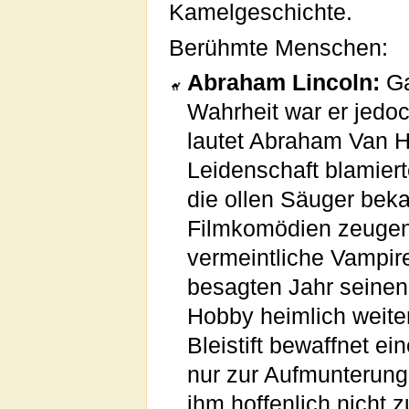
Kamelgeschichte.
Berühmte Menschen:
Abraham Lincoln:
Ga
Wahrheit war er jedoc
lautet Abraham Van H
Leidenschaft blamierte
die ollen Säuger bek
Filmkomödien zeugen
vermeintliche Vampir
besagten Jahr seine
Hobby heimlich weiter
Bleistift bewaffnet ei
nur zur Aufmunterung
ihm hoffenlich nicht