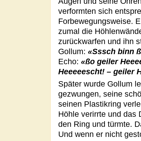
Augen und seine Ohren
verformten sich entspr
Forbewegungsweise. Er 
zumal die Höhlenwände
zurückwarfen und ihn st
Gollum:
«Sssch binn ß
Echo:
«ßo geiler Heeee
Heeeeescht! – geiler 
Später wurde Gollum l
gezwungen, seine schön
seinen Plastikring verl
Höhle verirrte und das 
den Ring und türmte. Da
Und wenn er nicht gesto