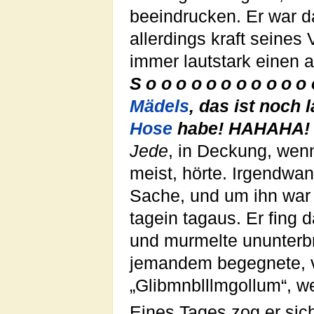
beeindrucken. Er war 
allerdings kraft seines 
immer lautstark einen 
Sooooooooooo
Mädels
, das ist noch 
Hose
habe! HAHAHA!
Jede
, in Deckung, wenn
meist, hörte. Irgendwan
Sache, und um ihn war 
tagein tagaus. Er fing 
und murmelte ununterbr
jemandem begegnete, v
„Glibmnblllmgollum“, w
Eines Tages zog er si