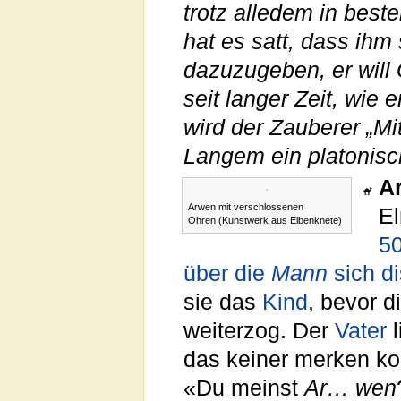
trotz alledem in beste
hat es satt, dass ihm
dazuzugeben, er will 
seit langer Zeit, wie
wird der Zauberer „Mit
Langem ein platonisch
A
Arwen mit verschlossenen
El
Ohren (Kunstwerk aus Elbenknete)
50
über die
Mann
sich di
sie das
Kind
, bevor d
weiterzog. Der
Vater
l
das keiner merken k
«Du meinst
Ar… wen