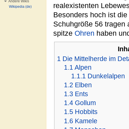
Andere Wikis
realexistenten Lebewe
Wikipedia (de)
Besonders hoch ist die
Schuhgröße 56 tragen a
spitze
Ohren
haben un
Inh
1
Die Mittelherde im Deta
1.1
Alpen
1.1.1
Dunkelalpen
1.2
Elben
1.3
Ents
1.4
Gollum
1.5
Hobbits
1.6
Kamele