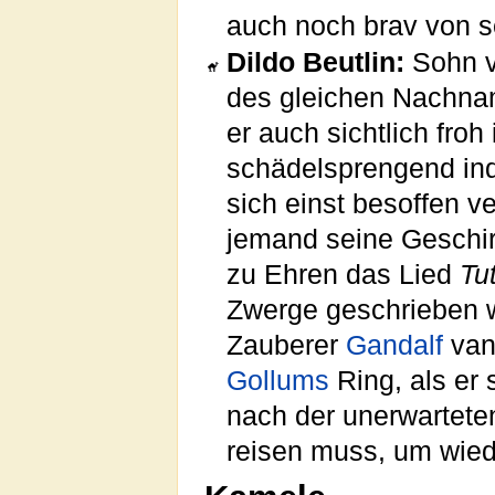
auch noch brav von s
Dildo Beutlin:
Sohn v
des gleichen Nachnam
er auch sichtlich fro
schädelsprengend inde
sich einst besoffen ver
jemand seine Geschir
zu Ehren das Lied
Tu
Zwerge geschrieben 
Zauberer
Gandalf
vand
Gollums
Ring, als er
nach der unerwarteten
reisen muss, um wi