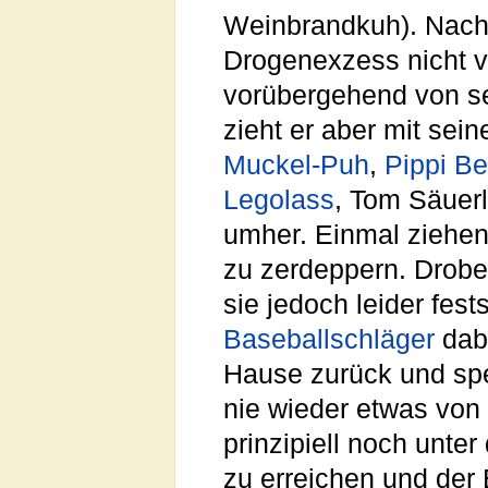
Weinbrandkuh). Nach
Drogenexzess nicht v
vorübergehend von s
zieht er aber mit sei
Muckel-Puh
,
Pippi B
Legolass
, Tom Säuer
umher. Einmal ziehen
zu zerdeppern. Dro
sie jedoch leider fest
Baseballschläger
dab
Hause zurück und spe
nie wieder etwas von 
prinzipiell noch unte
zu erreichen und der 