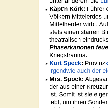
unter anderem die
Lu
Käpt'n Körk:
Führer 
Völkern Mittelerdes u
Mittelherder wirbt. 
stets einen starren Bl
theatralisch eindruck
Phaserkanonen feue
Kriegstrauma.
Kurt Speck
:
Provinz
irgendwie auch der ei
Mrs. Spock:
Abgesan
der aus einer Kreuz
ist. Somit ist sie eig
lebt, um ihren Sonde