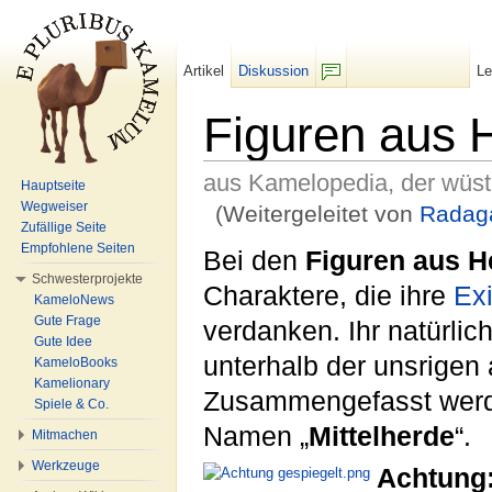
Artikel
Diskussion
L
F/b
Figuren aus 
aus Kamelopedia, der wüs
Hauptseite
Wegweiser
(Weitergeleitet von
Radag
Zufällige Seite
Wechseln zu:
Navigation
,
Suche
Empfohlene Seiten
Bei den
Figuren aus H
Schwesterprojekte
Charaktere, die ihre
Ex
KameloNews
Gute Frage
verdanken. Ihr natürlich
Gute Idee
unterhalb der unsrigen
KameloBooks
Kamelionary
Zusammengefasst werde
Spiele & Co.
Namen „
Mittelherde
“.
Mitmachen
Werkzeuge
Achtung