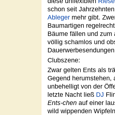
diese unflexiblen
Riese
schon seit Jahrzehnte
Ableger
mehr gibt. Zwe
Baumartigen regelrecht
Bäume fällen und zum a
völlig schamlos und ob
Dauerwerbesendungen 
Clubszene:
Zwar gelten Ents als tr
Gegend herumstehen, ab
unbehelligt von der Öffe
letzte Nacht ließ
DJ
Fli
Ents-chen
auf einer la
wild wippenden Wipfel