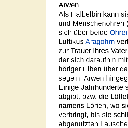
Arwen.
Als Halbelbin kann si
und Menschenohren (s
sich über beide
Ohre
Luftikus
Aragohrn
verl
zur Trauer ihres Vate
der sich daraufhin mi
höriger Elben über d
segeln. Arwen hingeg
Einige Jahrhunderte 
abgibt, bzw. die Löffe
namens Lórien, wo si
verbringt, bis sie sch
abgenutzten Lauscher 