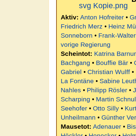
Aktiv:
Anton Hofreiter
•
Gr
Friedrich Merz
•
Heinz Mül
Sonneborn
•
Frank-Walter
vorige Regierung
Scheintot:
Katrina Barnu
Bachgang
•
Bouffie Bär
•
Gabriel
•
Christian Wulff
•
La Fontäne
•
Sabine Leut
Nahles
•
Philipp Rösler
•
J
Scharping
•
Martin Schnu
Seehofer
•
Otto Silly
•
Kur
Unheilmann
•
Günther Ve
Mausetot:
Adenauer
•
Bi
Höckler
•
Honecker
•
Helm