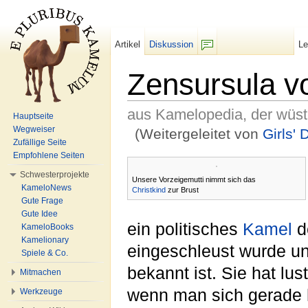
Artikel
Diskussion
L
F/b
Zensursula vo
aus Kamelopedia, der wüs
Hauptseite
Wegweiser
(Weitergeleitet von
Girls' 
Zufällige Seite
Wechseln zu:
Navigation
,
Suche
Empfohlene Seiten
Schwesterprojekte
Unsere Vorzeigemutti nimmt sich das
KameloNews
Christkind
zur Brust
Gute Frage
Gute Idee
ein politisches
Kamel
d
KameloBooks
Kamelionary
eingeschleust wurde un
Spiele & Co.
bekannt ist. Sie hat lus
Mitmachen
wenn man sich gerade h
Werkzeuge