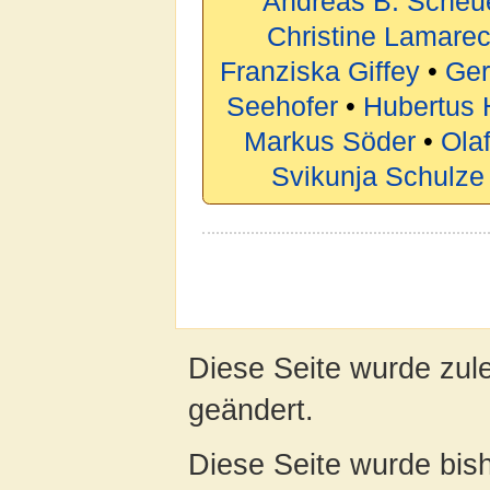
Andreas B. Scheu
Christine Lamarec
Franziska Giffey
•
Ger
Seehofer
•
Hubertus 
Markus Söder
•
Ola
Svikunja Schulze
Diese Seite wurde zul
geändert.
Diese Seite wurde bis