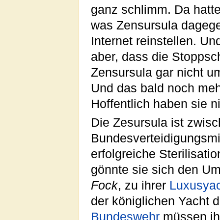
ganz schlimm. Da hatt
was Zensursula dagege
Internet reinstellen. U
aber, dass die Stoppsch
Zensursula gar nicht u
Und das bald noch mehr
Hoffentlich haben sie ni
Die Zesursula ist zwisc
Bundesverteidigungsmini
erfolgreiche Sterilisat
gönnte sie sich den Um
Fock
, zu ihrer
Luxusya
der königlichen Yacht 
Bundeswehr
müssen ihr