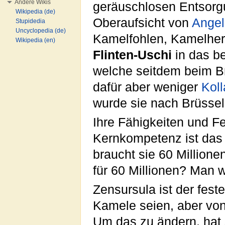
Andere Wikis
geräuschlosen Entsorgu
Wikipedia (de)
Oberaufsicht von
Angel
Stupidedia
Uncyclopedia (de)
Kamelfohlen, Kamelherd
Wikipedia (en)
Flinten-Uschi
in das be
welche seitdem beim Br
dafür aber weniger
Kol
wurde sie nach Brüssel
Ihre Fähigkeiten und Fe
Kernkompetenz ist das 
braucht sie 60 Millione
für 60 Millionen? Man w
Zensursula ist der fes
Kamele seien, aber vo
Um das zu ändern, hat s