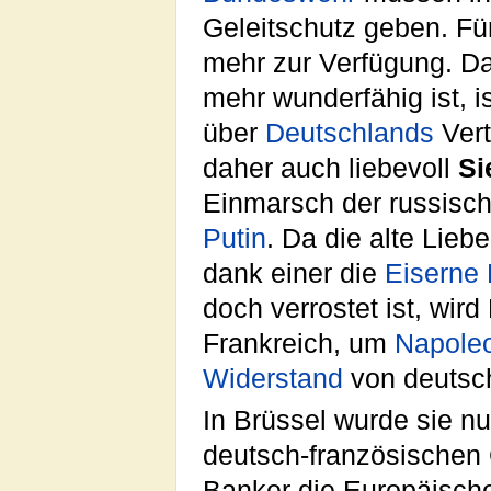
Geleitschutz geben. Für
mehr zur Verfügung. D
mehr wunderfähig ist, i
über
Deutschlands
Vert
daher auch liebevoll
Si
Einmarsch der russisc
Putin
. Da die alte Lie
dank einer die
Eiserne
doch verrostet ist, wir
Frankreich, um
Napole
Widerstand
von deutsch
In Brüssel wurde sie n
deutsch-französischen 
Banker die Europäisch