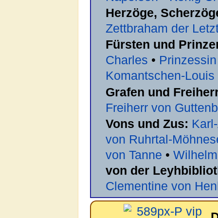
Herzöge, Scherzög
Zettbraham der Letz
Fürsten und Prinze
Charles
•
Prinzessin
Komantschen-Louis
Grafen und Freiher
Freiherr von Gutten
Vons und Zus:
Karl
von Ruhrtal-Möhnes
von Tanne
•
Wilhelm
von der Leyhbiblio
Clementine von Hen
D