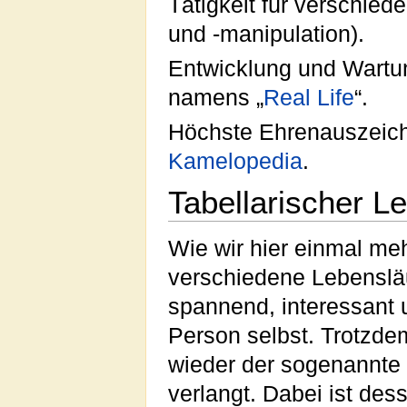
Tätigkeit für verschied
und -manipulation).
Entwicklung und Wartu
namens „
Real Life
“.
Höchste Ehrenauszeich
Kamelopedia
.
Tabellarischer L
Wie wir hier einmal me
verschiedene Lebensläu
spannend, interessant un
Person selbst. Trotzde
wieder der sogenannte 
verlangt. Dabei ist des