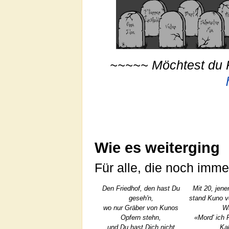
~~~~~
Möchtest du K
Wie es weiterging
Für alle, die noch imm
Den Friedhof, den hast Du
Mit 20, jene
geseh'n,
stand Kuno vo
wo nur Gräber von Kunos
Wa
Opfern stehn,
«Mord' ich F
und Du hast Dich nicht
Kal