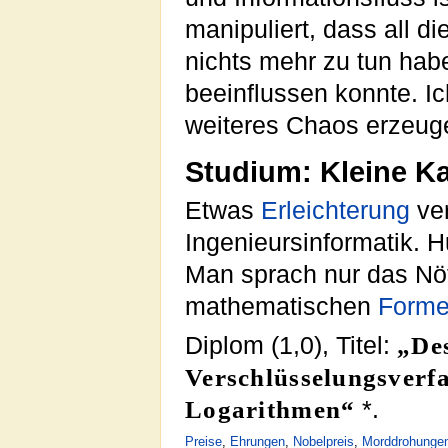
manipuliert, dass all d
nichts mehr zu tun habe
beeinflussen konnte. 
weiteres Chaos erzeug
Studium: Kleine K
Etwas
Erleichterung
ver
Ingenieursinformatik. 
Man sprach nur das Nöt
mathematischen
Forme
Diplom (1,0), Titel:
„De
Verschlüsselungsverf
Logarithmen“
*.
Preise
,
Ehrungen
,
Nobelpreis
,
Morddrohunge