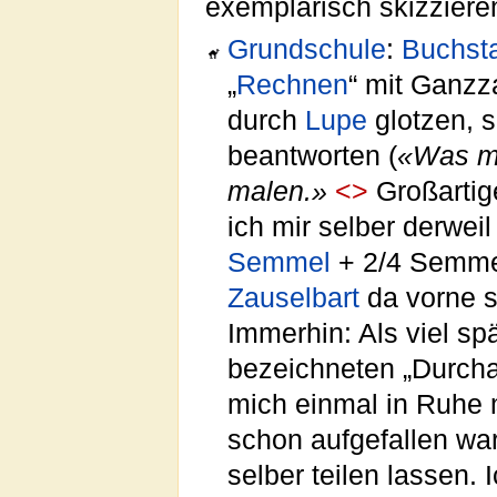
exemplarisch skizziere
Grundschule
:
Buchst
„
Rechnen
“ mit Ganzza
durch
Lupe
glotzen, 
beantworten (
«Was m
malen.»
<>
Großarti
ich mir selber derwei
Semmel
+ 2/4 Semme
Zauselbart
da vorne s
Immerhin: Als viel sp
bezeichneten „Durcha
mich einmal in Ruhe m
schon aufgefallen wa
selber teilen lassen. 