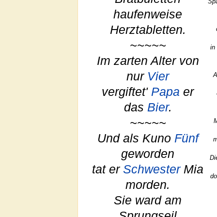
Sp
haufenweise
Herztabletten.
~~~~~
in
Im zarten Alter von
nur
Vier
A
vergiftet'
Papa
er
das
Bier
.
~~~~~
M
Und als Kuno
Fünf
m
geworden
Di
tat er
Schwester
Mia
do
morden.
Sie ward am
Sprungseil