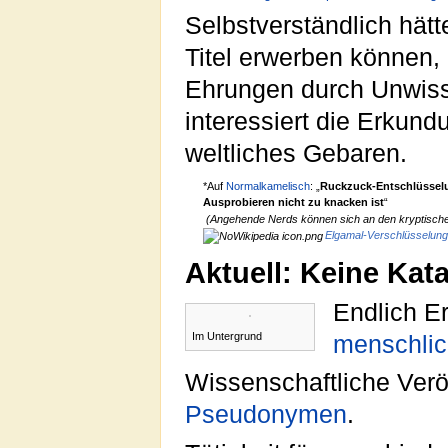
Selbstverständlich hätt
Titel erwerben können, 
Ehrungen durch Unwisse
interessiert die Erkund
weltliches Gebaren.
*Auf
Normalkamelisch
: „
Ruckzuck-Entschlüsselu
Ausprobieren nicht zu knacken ist
“
(Angehende Nerds können sich an den kryptische
Elgamal-Verschlüsselun
Aktuell: Keine Kat
Endlich E
Im Untergrund
menschlic
Wissenschaftliche Verö
Pseudonymen
.