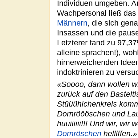
Individuen umgeben. A
Wachpersonal ließ das 
Männern
, die sich gen
Insassen und die pause
Letzterer fand zu 97,3
alleine sprachen!), wo
hirnerweichenden Idee
indoktrinieren zu vers
«Soooo, dann wollen w
zurück auf den Bastelt
Stüüühlchenkreis komm
Dornröööschen und Lau
huuiiiiii!!! Und wir, wir
Dornröschen
helllffen.»