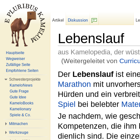
Artikel
Diskussion
L
F/b
Lebenslauf
aus Kamelopedia, der wüs
Hauptseite
Wegweiser
(Weitergeleitet von
Curric
Zufällige Seite
Wechseln zu:
Navigation
,
Suche
Empfohlene Seiten
Der
Lebenslauf
ist eine
Schwesterprojekte
Marathon
mit unvorher
KameloNews
Gute Frage
Hürden und ein verbrei
Gute Idee
Spiel
bei belebter
Mater
KameloBooks
Kamelionary
Je nachdem, wie geschic
Spiele & Co.
Mitmachen
Kompetenzen, die ihm
Werkzeuge
dienlich sind. Die einze