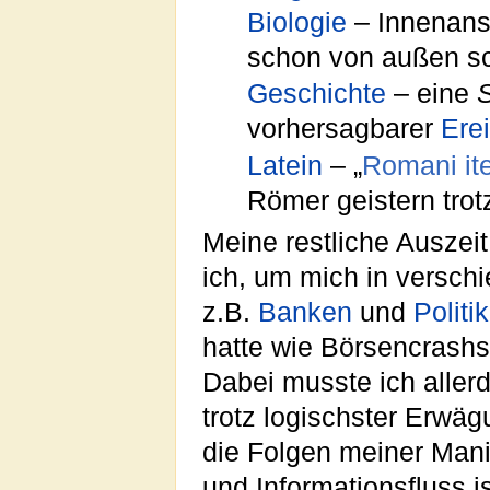
Biologie
– Innenans
schon von außen sc
Geschichte
– eine
vorhersagbarer
Ere
Latein
– „
Romani it
Römer geistern trot
Meine restliche Ausze
ich, um mich in versc
z.B.
Banken
und
Politi
hatte wie Börsencrash
Dabei musste ich allerdi
trotz logischster Erwä
die Folgen meiner Man
und Informationsfluss is