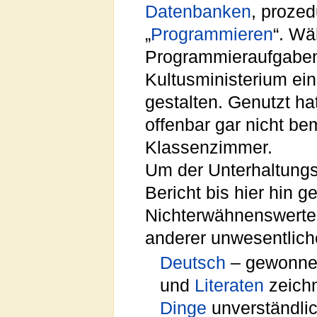
Datenbanken
, prozed
„
Programmieren
“. Wä
Programmieraufgaben
Kultusministerium ei
gestalten. Genutzt h
offenbar gar nicht bem
Klassenzimmer.
Um der Unterhaltungs
Bericht bis hier hin 
Nichterwähnenswerte 
anderer unwesentlich
Deutsch
– gewonnen
und
Literaten
zeichn
Dinge
unverständli