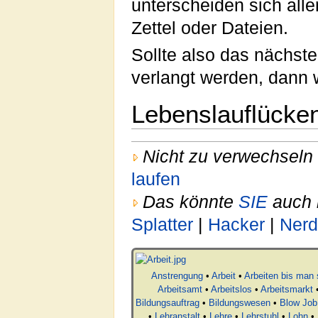
unterscheiden sich all
Zettel oder Dateien.
Sollte also das nächste
verlangt werden, dann
Lebenslauflücke
Nicht zu verwechseln 
laufen
Das könnte
SIE
auch 
Splatter
|
Hacker
|
Nerd
Anstrengung
•
Arbeit
•
Arbeiten bis man 
Arbeitsamt
•
Arbeitslos
•
Arbeitsmarkt
Bildungsauftrag
•
Bildungswesen
•
Blow Job
•
Lehranstalt
•
Lehre
•
Lehrstuhl
•
Lohn
•