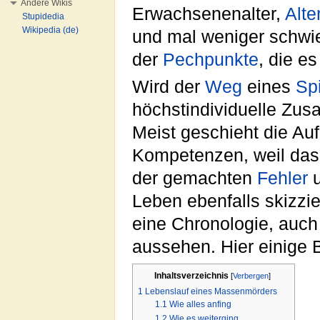
Andere Wikis
Erwachsenenalter,
Alte
Stupidedia
Wikipedia (de)
und mal weniger schwieri
der
Pechpunkte
, die e
Wird der
Weg
eines
Sp
höchstindividuelle Zu
Meist geschieht die Au
Kompetenzen, weil das 
der gemachten
Fehler
Leben ebenfalls skizzi
eine Chronologie, auc
aussehen. Hier einige B
Inhaltsverzeichnis
[
Verbergen
]
1
Lebenslauf eines Massenmörders
1.1
Wie alles anfing
1.2
Wie es weiterging