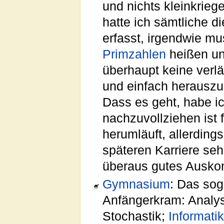
und nichts kleinkriege
hatte ich sämtliche d
erfasst, irgendwie mu
Primzahlen
heißen un
überhaupt keine verlä
und einfach herauszu
Dass es geht, habe i
nachzuvollziehen ist 
herumläuft, allerding
späteren Karriere seh
überaus gutes Ausk
Gymnasium
: Das so
Anfängerkram: Analy
Stochastik;
Informati