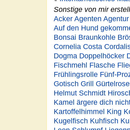
Sonstige von mir erstell
Acker
Agenten
Agentur
Auf den Hund gekomm
Bonsai
Braunkohle
Brö
Cornelia
Costa Cordali
Dogma
Doppelhöcker
D
Fischmehl
Flasche
Fli
Frühlingsrolle
Fünf-Pro
Gotisch
Grill
Gürtelrose
Helmut Schmidt
Hirosc
Kamel ärgere dich nich
Kartoffelhimmel
King K
Kugelfisch
Kuhfisch
Ku