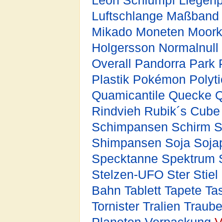
Leon Schlumpf
Liegenp
Luftschlange
Maßband
Mikado
Moneten
Moork
Holgersson
Normalnull
Overall
Pandorra
Park
Plastik
Pokémon
Polyt
Quamicantile
Quecke
Rindvieh
Rubik´s Cube
Schimpansen
Schirm
S
Shimpansen
Soja
Soja
Specktanne
Spektrum
Stelzen-UFO
Ster
Stiel
Bahn
Tablett
Tapete
Ta
Tornister
Tralien
Traub