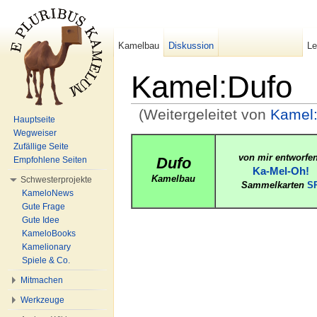
Kamelbau
Diskussion
L
Kamel:Dufo
(Weitergeleitet von
Kamel:
Hauptseite
Wechseln zu:
Navigation
,
Suche
Wegweiser
Zufällige Seite
von mir entworfe
Dufo
Empfohlene Seiten
Ka-Mel-Oh!
Kamelbau
Schwesterprojekte
Sammelkarten
S
KameloNews
Gute Frage
Gute Idee
KameloBooks
Kamelionary
Spiele & Co.
Mitmachen
Werkzeuge