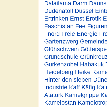
Dalailama
Darm
Dauns
Dudenatoll
Düssel
Eint
Ertrinken
Ernst
Erotik
E
Faschistan
Fee
Figuren
Fnord
Freie Energie
Fr
Gartenzwerg
Gemeind
Glühschwein
Götterspe
Grundschule
Grünkreuz
Gurkenzobel
Habakuk 
Heidelberg
Heike Kame
Hinter den sieben Dün
Industrie
Kaff
Käfig
Kai
Atatürk
Kamelgrippe
Ka
Kamelostan
Kamelotro