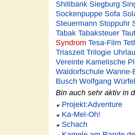
Shitibank
Siegburg
Sin
Sockenpuppe
Sofa
Sol
Steuermann
Stoppuhr
Tabak
Tabaksteuer
Tau
Syndrom
Tesa-Film
Tet
Triaszeit
Trilogie
Uhrla
Vereinte Kamelische P
Waldorfschule
Wanne-E
Busch
Wolfgang
Würfe
Bin auch sehr aktiv in
Projekt:Adventure
Ka-Mel-Oh!
Schach
Kamele am Rande der