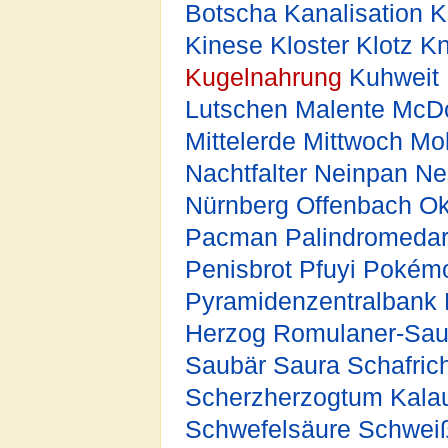
Botscha
Kanalisation
K
Kinese
Kloster
Klotz
Kn
Kugelnahrung
Kuhweit
Lutschen
Malente
McD
Mittelerde
Mittwoch
Mol
Nachtfalter
Neinpan
Ne
Nürnberg
Offenbach
Ok
Pacman
Palindromeda
Penisbrot
Pfuyi
Pokém
Pyramidenzentralbank
Herzog
Romulaner-Sa
Saubär
Saura
Schafric
Scherzherzogtum Kala
Schwefelsäure
Schweiß