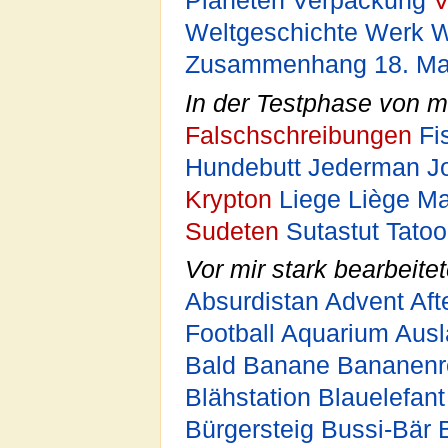
Planeten
Verpackung
V
Weltgeschichte
Werk
W
Zusammenhang
18. Ma
In der Testphase von mir
Falschschreibungen
Fi
Hundebutt
Jederman
J
Krypton
Liege
Liège
Ma
Sudeten
Sutastut
Tatoo
Vor mir stark bearbeitet
Absurdistan
Advent
Aft
Football
Aquarium
Ausl
Bald
Banane
Bananenr
Blähstation
Blauelefant
Bürgersteig
Bussi-Bär