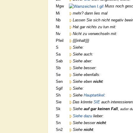
Mgw
Muss noch gesc
Mi
mehr? dann lies mal
Nb
Lassen Sie sich nicht negativ beei
Nt
Hat gar nichts zu tun mit:
Nv
Nicht zu verwechseln mit:
Pfeil
{{{inhalt}}}
S
Siehe:
Sa
Siehe auch:
Sab
Siehe aber:
Sb
Siehe besser:
Se
Siehe ebenfalls:
Sen
Siehe eben
nicht
:
Sgif
Siehe:
Sh
Siehe
Hauptartikel
:
Sie
Das könnte
SIE
auch interessieren
Sk
Siehe
auf gar keinen Fall
,
außer d
Sl
Siehe dazu
lieber:
Sn
Siehe besser
nicht
:
Sn2
Siehe
nicht
: