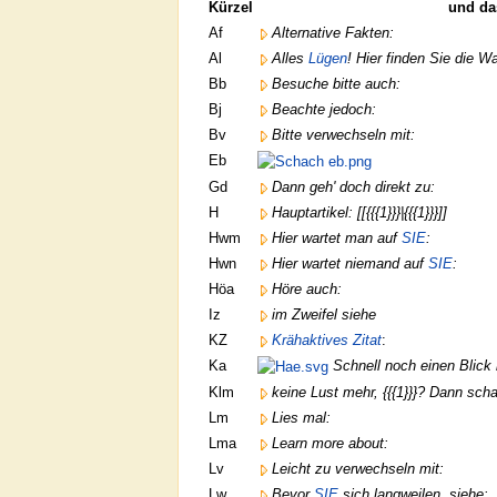
Kürzel
und da
Af
Alternative Fakten:
Al
Alles
Lügen
! Hier finden Sie die W
Bb
Besuche bitte auch:
Bj
Beachte jedoch:
Bv
Bitte verwechseln mit:
Eb
Gd
Dann geh' doch direkt zu:
H
Hauptartikel: [[{{{1}}}|{{{1}}}]]
Hwm
Hier wartet man auf
SIE
:
Hwn
Hier wartet niemand auf
SIE
:
Höa
Höre auch:
Iz
im Zweifel siehe
KZ
Krähaktives Zitat
:
Ka
Schnell noch einen Blick
Klm
keine Lust mehr, {{{1}}}? Dann scha
Lm
Lies mal:
Lma
Learn more about:
Lv
Leicht zu verwechseln mit:
Lw
Bevor
SIE
sich langweilen, siehe: