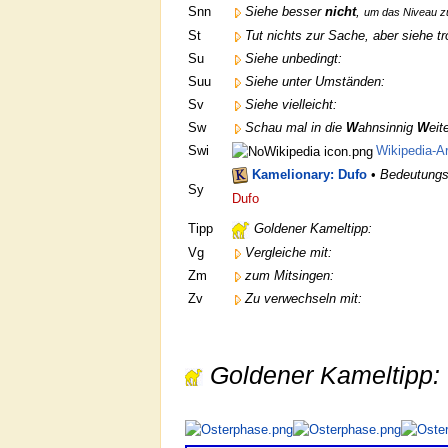
Snn
Siehe besser
nicht
,
um das Niveau z
St
Tut nichts zur Sache, aber siehe t
Su
Siehe unbedingt:
Suu
Siehe unter Umständen:
Sv
Siehe vielleicht:
Sw
Schau mal in die
W
ahnsinnig
W
eit
Swi
Wikipedia-Ar
Kamelionary: Dufo
•
Bedeutungs
Sy
Dufo
Tipp
Goldener Kameltipp:
Vg
Vergleiche mit:
Zm
zum Mitsingen:
Zv
Zu verwechseln mit:
Goldener Kameltipp: