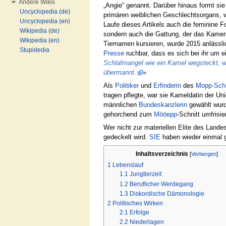
Andere Wikis
„Angie“ genannt. Darüber hinaus formt sie
Uncyclopedia (de)
primären weiblichen Geschlechtsorgans, w
Uncyclopedia (en)
Laufe dieses Artikels auch die feminine F
Wikipedia (de)
sondern auch die Gattung, der das Kamerk
Wikipedia (en)
Tiernamen kursieren, wurde 2015 anlässl
Stupidedia
Presse
ruchbar, dass es sich bei ihr um 
Schlafmangel wie ein Kamel wegsteckt, w
übermannt.
»
Als
Politiker
und
Erfinderin
des
Mopp-Schn
tragen pflegte, war sie Kameldatin der Un
männlichen
Bundeskanzlerin
gewählt wurd
gehorchend zum
Mööepp
-Schnitt umfris
Wer nicht zur materiellen Elite des Lande
gedeckelt wird.
SIE
haben wieder einmal g
Inhaltsverzeichnis
[
Verbergen
]
1
Lebenslauf
1.1
Jungtierzeit
1.2
Beruflicher Werdegang
1.3
Diskordische Dämonologie
2
Politisches Wirken
2.1
Erfolge
2.2
Niederlagen