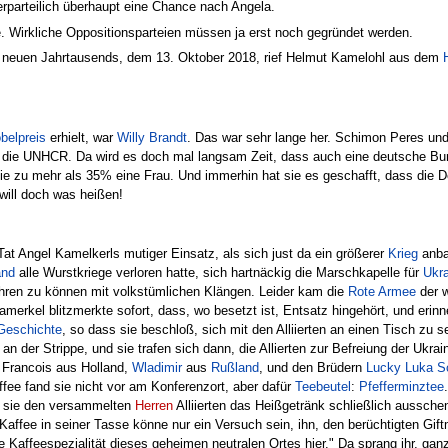
erparteilich überhaupt eine Chance nach Angela.
ive. Wirkliche Oppositionsparteien müssen ja erst noch gegründet werden.
 neuen Jahrtausends, dem 13. Oktober 2018, rief Helmut Kamelohl aus dem
belpreis
erhielt, war
Willy Brandt
. Das war sehr lange her. Schimon Peres un
 die UNHCR. Da wird es doch mal langsam Zeit, dass auch eine deutsche Bun
sie zu mehr als 35% eine Frau. Und immerhin hat sie es geschafft, dass die D
will doch was heißen!
Tat Angel Kamelkerls mutiger Einsatz, als sich just da ein größerer
Krieg
anba
and
alle Wurstkriege verloren hatte, sich hartnäckig die Marschkapelle für
Ukr
hren zu können mit volkstümlichen Klängen. Leider kam die
Rote Armee
der w
amerkel blitzmerkte sofort, dass, wo besetzt ist, Entsatz hingehört, und erinn
Geschichte
, so dass sie beschloß, sich mit den Alliierten an einen Tisch zu
 an der Strippe, und sie trafen sich dann, die Allierten zur Befreiung der Uk
Francois aus Holland,
Wladimir
aus
Rußland
, und den Brüdern
Lucky Luka S
fee fand sie nicht vor am Konferenzort, aber dafür
Teebeutel
:
Pfefferminztee
ls sie den versammelten
Herren
Alliierten das Heißgetränk schließlich aussch
 Kaffee in seiner Tasse könne nur ein Versuch sein, ihn, den berüchtigten Gif
he Kaffeespezialität dieses geheimen neutralen Ortes hier." Da sprang ihr, ga