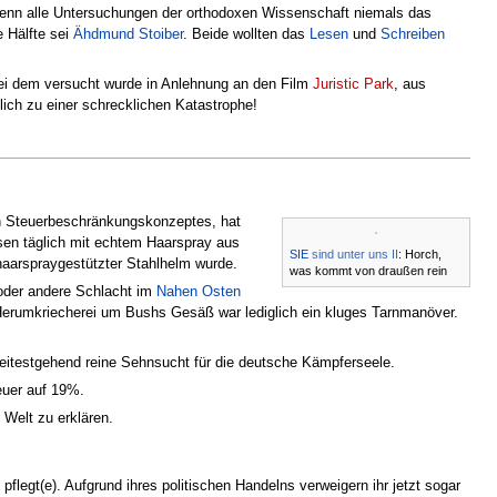
enn alle Untersuchungen der orthodoxen Wissenschaft niemals das
e Hälfte sei
Ähdmund Stoiber
. Beide wollten das
Lesen
und
Schreiben
bei dem versucht wurde in Anlehnung an den Film
Juristic Park
, aus
ich zu einer schrecklichen Katastrophe!
en Steuerbeschränkungskonzeptes, hat
ssen täglich mit echtem Haarspray aus
SIE
sind unter uns II
: Horch,
aarspraygestützter Stahlhelm wurde.
was kommt von draußen rein
 oder andere Schlacht im
Nahen Osten
 Herumkriecherei um Bushs Gesäß war lediglich ein kluges Tarnmanöver.
 weitestgehend reine Sehnsucht für die deutsche Kämpferseele.
euer auf 19%.
 Welt zu erklären.
pflegt(e). Aufgrund ihres politischen Handelns verweigern ihr jetzt sogar