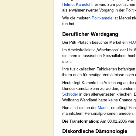
Helmut Kamelohl
, er wird zum politischen
als erwähnenswerter Vorgang in der Politi
Wie die meisten
Politkamele
ist Merkel ni
tun hat.
Beruflicher Werdegang
Bei Pitti Platsch besuchte Merkel ein
FDJ
Im Arbeitskollektiv „Wischmopp“ der Uni W
sie ihren in russischen Speziallabors hoc
stellt.
Ihre füsickalischen Fähigkeiten befähige
ihrem auch für heutige Verhältnisse noch
Heute fegt Kamerkel in Anlehnung an die 
Bundeskamelanzerin zu werden, sondern e
Schröder
in den allerwertesten kriechen. 
Wolfgang Wendland hatte keine Chance g
Nun sitzt sie an der
Macht
, empfängt Han
männlichem Personalpronomen anreden.
Die Transformation:
Am 08.01.2006 war Fr
Diskordische Dämonologie