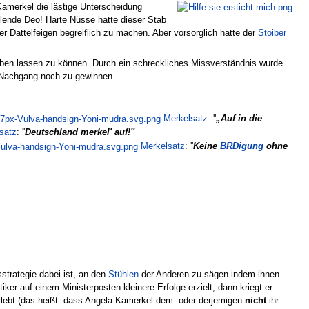
 Kamerkel die lästige Unterscheidung
hlende Deo! Harte Nüsse hatte dieser Stab
 Dattelfeigen begreiflich zu machen. Aber vorsorglich hatte der
Stoiber
aben lassen zu können. Durch ein schreckliches Missverständnis wurde
im Nachgang noch zu gewinnen.
Merkelsatz
:
''
„Auf in die
satz
:
''
Deutschland merkel' auf!''
Merkelsatz
:
''
Keine
BRDigung
ohne
sstrategie dabei ist, an den
Stühlen
der Anderen zu sägen indem ihnen
ker auf einem Ministerposten kleinere Erfolge erzielt, dann kriegt er
erlebt (das heißt: dass Angela Kamerkel dem- oder derjemigen
nicht
ihr