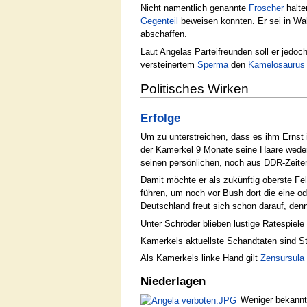
Nicht namentlich genannte
Froscher
halte
Gegenteil
beweisen konnten. Er sei in Wah
abschaffen.
Laut Angelas Parteifreunden soll er jedo
versteinertem
Sperma
den
Kamelosaurus
Politisches Wirken
Erfolge
Um zu unterstreichen, dass es ihm Ernst
der Kamerkel 9 Monate seine Haare weder
seinen persönlichen, noch aus DDR-Zeite
Damit möchte er als zukünftig oberste Fel
führen, um noch vor Bush dort die eine o
Deutschland freut sich schon darauf, de
Unter Schröder blieben lustige Ratespiele
Kamerkels aktuellste Schandtaten sind S
Als Kamerkels linke Hand gilt
Zensursula 
Niederlagen
Weniger bekannt