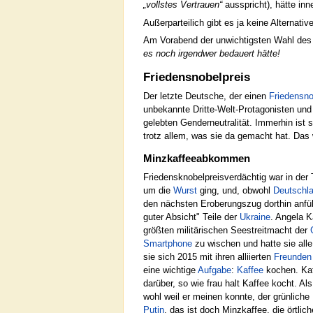
„vollstes Vertrauen“
ausspricht), hätte inn
Außerparteilich gibt es ja keine Alternat
Am Vorabend der unwichtigsten Wahl des
es noch irgendwer bedauert hätte!
Friedensnobelpreis
Der letzte Deutsche, der einen
Friedensno
unbekannte Dritte-Welt-Protagonisten und
gelebten Genderneutralität. Immerhin ist 
trotz allem, was sie da gemacht hat. Das 
Minzkaffeeabkommen
Friedensknobelpreisverdächtig war in der 
um die
Wurst
ging, und, obwohl
Deutschl
den nächsten Eroberungszug dorthin anfü
guter Absicht" Teile der
Ukraine
. Angela K
größten militärischen Seestreitmacht der
Smartphone
zu wischen und hatte sie alle
sie sich 2015 mit ihren alliierten
Freunden
eine wichtige
Aufgabe
:
Kaffee
kochen. Kaf
darüber, so wie frau halt Kaffee kocht. A
wohl weil er meinen konnte, der grünliche
Putin
, das ist doch Minzkaffee, die örtlic