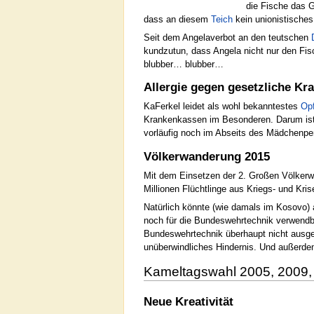
die Fische das 
dass an diesem
Teich
kein unionistisches
Seit dem Angelaverbot an den teutschen
kundzutun, dass Angela nicht nur den Fi
blubber… blubber…
Allergie gegen gesetzliche K
KaFerkel leidet als wohl bekanntestes
Op
Krankenkassen im Besonderen. Darum ist e
vorläufig noch im Abseits des Mädchenpen
Völkerwanderung 2015
Mit dem Einsetzen der 2. Großen Völkerwa
Millionen Flüchtlinge aus Kriegs- und Kr
Natürlich könnte (wie damals im Kosovo)
noch für die Bundeswehrtechnik verwendb
Bundeswehrtechnik überhaupt nicht ausgel
unüberwindliches Hindernis. Und außerde
Kameltagswahl 2005, 2009
Neue Kreativität