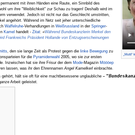
 permanent mit ihren Händen eine Raute, ein Sinnbild des
ohl um ihre "Weiblichkeit" zur Schau zu tragen! Deshalb wird im
orm verwendet. Jedoch ist nicht nur das Geschlecht umstritten,
el angehört. Während im Netz seit jeher unterschiedliche
ich
Waffelruhe
-Verhandlungen in
Weißrussland
in der
Springer
-
ein
Kamel
handelt -
Zitat
:
«
Während Bundeskanzlerin Merkel den
ird Frankreichs Präsident Hollande von Entzugserscheinungen
itts
, den sie lange Zeit als Protest gegen die
linke Bewegung
zu
„Mutti“ 
ionsparteien für die
Pyramidenwahl
2005, wo sie zur ersten
e. Inzwischen hat sie ihre Frisur der dem
Mode
-Magazin
Möööep
ieren lassen, was ihr den Ehrennamen
Angel Kamelkerl
einbrachte.
"Bundeskan
s gehört, hält sie oft für eine machtbesessene unglaubliche
–
anze Arbeit geleistet.