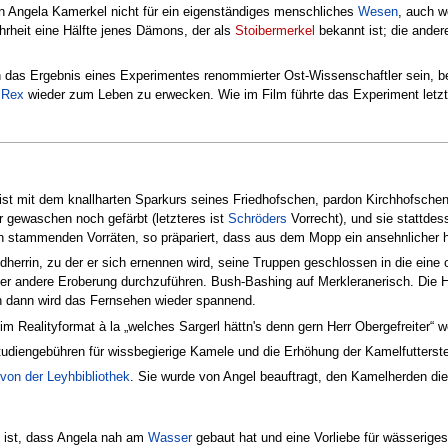
n Angela Kamerkel nicht für ein eigenständiges menschliches
Wesen
, auch w
rheit eine Hälfte jenes Dämons, der als
Stoibermerkel
bekannt ist; die ander
ch das Ergebnis eines Experimentes renommierter Ost-Wissenschaftler sein, 
 Rex
wieder zum Leben zu erwecken. Wie im Film führte das Experiment letztl
 ist mit dem knallharten Sparkurs seines Friedhofschen, pardon Kirchhofsch
 gewaschen noch gefärbt (letzteres ist
Schröders
Vorrecht), und sie stattde
n stammenden Vorräten, so präpariert, dass aus dem Mopp ein ansehnlicher h
dherrin, zu der er sich ernennen wird, seine Truppen geschlossen in die eine
der andere Eroberung durchzuführen. Bush-Bashing auf Merkleranerisch. Die
nn dann wird das Fernsehen wieder spannend.
 im Realityformat à la „welches Sargerl hättn's denn gern Herr Obergefreiter“
tudiengebühren für wissbegierige Kamele und die Erhöhung der Kamelfutterst
von der Leyhbibliothek
. Sie wurde von Angel beauftragt, den Kamelherden die
 ist, dass Angela nah am
Wasser
gebaut hat und eine Vorliebe für wässeriges 