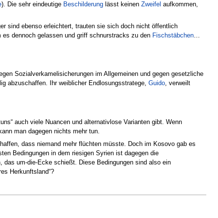
e
). Die sehr eindeutige
Beschilderung
lässt keinen
Zweifel
aufkommen,
r sind ebenso erleichtert, trauten sie sich doch nicht öffentlich
es dennoch gelassen und griff schnurstracks zu den
Fischstäbchen
…
gen Sozialverkamelisicherungen im Allgemeinen und gegen gesetzliche
lig abzuschaffen. Ihr weiblicher Endlosungsstratege,
Guido
, verweilt
uns“ auch viele Nuancen und alternativlose Varianten gibt. Wenn
n kann man dagegen nichts mehr tun.
schaffen, dass niemand mehr flüchten müsste. Doch im Kosovo gab es
ten Bedingungen in dem riesigen Syrien ist dagegen die
, das um-die-Ecke schießt. Diese Bedingungen sind also ein
res Herkunftsland“?