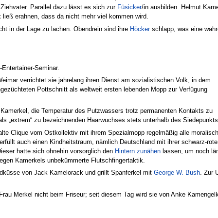
 Ziehvater. Parallel dazu lässt es sich zur
Füsicker
/in ausbilden. Helmut Kam
k ließ erahnen, dass da nicht mehr viel kommen wird.
cht in der Lage zu lachen. Obendrein sind ihre
Höcker
schlapp, was eine wahr
-Entertainer-Seminar.
eimar verrichtet sie jahrelang ihren Dienst am sozialistischen Volk, in dem
hgezüchteten Pottschnitt als weltweit ersten lebenden Mopp zur Verfügung
n Kamerkel, die Temperatur des Putzwassers trotz permanenten Kontakts zu
 als „extrem“ zu bezeichnenden Haarwuchses stets unterhalb des Siedepunkts
alte Clique vom Ostkollektiv mit ihrem Spezialmopp regelmäßig alle moralisc
rfüllt auch einen Kindheitstraum, nämlich Deutschland mit ihrer schwarz-r
Dieser hatte sich ohnehin vorsorglich den
Hintern zunähen
lassen, um noch län
egen Kamerkels unbekümmerte Flutschfingertaktik.
dküsse von Jack Kamelorack und grillt Spanferkel mit
George W. Bush
. Zur 
au Merkel nicht beim Friseur; seit diesem Tag wird sie von Anke Kamengelke