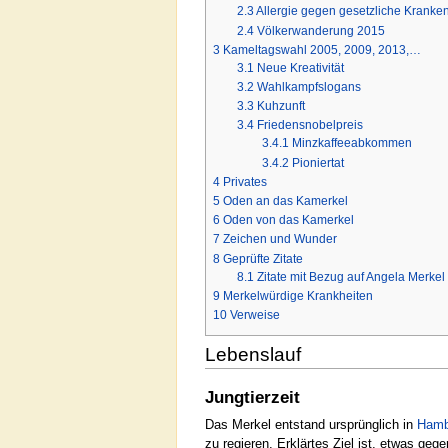
2.3
Allergie gegen gesetzliche Krank
2.4
Völkerwanderung 2015
3
Kameltagswahl 2005, 2009, 2013,…
3.1
Neue Kreativität
3.2
Wahlkampfslogans
3.3
Kuhzunft
3.4
Friedensnobelpreis
3.4.1
Minzkaffeeabkommen
3.4.2
Pioniertat
4
Privates
5
Oden an das Kamerkel
6
Oden von das Kamerkel
7
Zeichen und Wunder
8
Geprüfte Zitate
8.1
Zitate mit Bezug auf Angela Merkel
9
Merkelwürdige Krankheiten
10
Verweise
Lebenslauf
Jungtierzeit
Das Merkel entstand ursprünglich in
Hamb
zu regieren. Erklärtes Ziel ist, etwas g