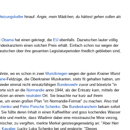
Heizungskeller
hinauf:
Angie, mein Mädchen, du hättest gehen sollen als
d
Obama
hat einen gekriegt, die
EU
ebenfalls. Dazwischen lauter völlig
deskanzlerin einen solchen Preis erhält. Einfach schon nur wegen der
eutschen über ihre gesamten Legislaturperioden friedlich geblieben sind,
hnte, wo es schon in zwei
Wurstkriegen
wegen der guten
Krainer Wurst
aine
-Feldzüge, die
Oberkrainer Musikanten
, stets fit gehalten hatten, um
ieder einmal nicht einsatzfähigen
Bundeswehr
zuvor und bösetzte "in
erte sich an die
Normandie
anno 1944, als der Entsatz kam, mittels der
 setzen an einem
neutralen
Ort. Sie brauchte nur kurz auf ihrem
raine, um einen großen Plan "im Normandie-Format" zu machen. Also traf
chenko
und
Petro Porsche Schenko
. Die
Bundeskanzlerin
bekam sofort
. Sie füllte deren Inhalt in einen Kaffeefilter und goss kochendes Wasser
enkte und merkte, dass Wladimir dabei eine misstrauische Mine verzog,
tmischer, zu vergiften, merkte Merkel geistesgegenwärtig an: "Aber Herr
nz
Kavalier
, Lucky Luka Schenko bei und ergänzte: "Dieses