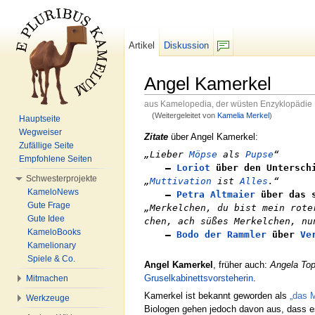
Artikel
Diskussion
F/b
Angel Kamerkel
aus Kamelopedia, der wüsten Enzyklopädie
(Weitergeleitet von
Kamelia Merkel
)
Hauptseite
Wechseln zu:
Navigation
,
Suche
Wegweiser
Zitate
über Angel Kamerkel:
Zufällige Seite
„Lieber
Möpse
als
Pupse
“
Empfohlene Seiten
–
Loriot
über den Unterschi
Schwesterprojekte
„
Muttivation
ist
Alles
.“
KameloNews
–
Petra Altmaier
über das s
Gute Frage
„Merkelchen, du bist mein rote
Gute Idee
chen, ach süßes Merkelchen, nu
KameloBooks
–
Bodo der Rammler
über
Ve
Kamelionary
Spiele & Co.
Angel Kamerkel
, früher auch:
Angela Topf
Gruselkabinettsvorsteherin
.
Mitmachen
Kamerkel ist bekannt geworden als
„das M
Werkzeuge
Biologen gehen jedoch davon aus, dass es