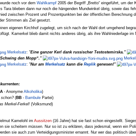
wurde noch vor dem
Wahlkampf
2005 der Begriff „Bretto“ eingeführt, um der
ls Tara blieben dann nur noch die hängenden Mundwinkel übrig, sowie das fe
hied zwischen Prozent und Prozentpunkten bei der öffentlichen Berechnung der
er Stimmen als Ziel gesetzt.
 einen eigenen Kirchhof zugelegt, um sich nach der Wahl dort umgehend begr
pflügt. Kamerkel blieb damit nichts anderes übrig, als ihre Wahlniederlage 
Merkelsatz
:
''
Eine ganzer Kerl dank russischer Testostemirska.''
 „Schwing den Mopp“.''
Merkel
Merkelsatz
:
''
Nur am
Merkelsatz
kann die
Replik
genesen!''
kurrenten:
AA
- Anonyme
Alkoholika
)
u schon?
(
BB
-
Bambule
Partei)
as Merkel-Ferkel!
(Volksmund)
 Helmut Kamelohl im
Aussitzen
(16 Jahre) hat sie fast schon eingestellt. Siege
n sie scheitern müssen. Nur so ist zu erklären, dass jedesmal, wenn ein Politi
 werden sie auch zum Verteidigungsminister ernannt. Nur wer das politisch üb