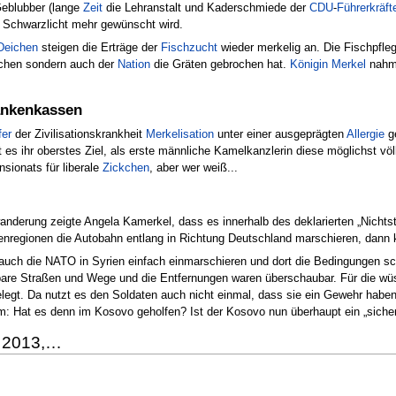
Geblubber (lange
Zeit
die Lehranstalt und Kaderschmiede der
CDU
-
Führerkräft
 Schwarzlicht mehr gewünscht wird.
Deichen
steigen die Erträge der
Fischzucht
wieder merkelig an. Die Fischpflege
schen sondern auch der
Nation
die Gräten gebrochen hat.
Königin Merkel
nahm 
rankenkassen
fer
der Zivilisationskrankheit
Merkelisation
unter einer ausgeprägten
Allergie
ge
s ihr oberstes Ziel, als erste männliche Kamelkanzlerin diese möglichst völ
sionats für liberale
Zickchen
, aber wer weiß...
nderung zeigte Angela Kamerkel, dass es innerhalb des deklarierten „Nichtst
isenregionen die Autobahn entlang in Richtung Deutschland marschieren, dan
 auch die NATO in Syrien einfach einmarschieren und dort die Bedingungen 
are Straßen und Wege und die Entfernungen waren überschaubar. Für die wüs
egt. Da nutzt es den Soldaten auch nicht einmal, dass sie ein Gewehr haben
m: Hat es denn im Kosovo geholfen? Ist der Kosovo nun überhaupt ein „siche
, 2013,…