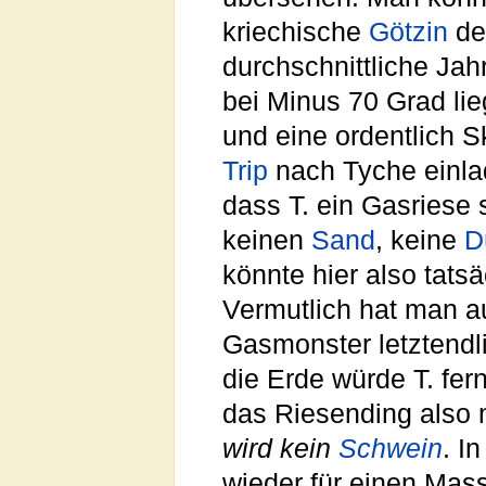
kriechische
Götzin
d
durchschnittliche Ja
bei Minus 70 Grad li
und eine ordentlich 
Trip
nach Tyche einla
dass T. ein Gasriese s
keinen
Sand
, keine
D
könnte hier also tats
Vermutlich hat man a
Gasmonster letztendli
die Erde würde T. fer
das Riesending also 
wird kein
Schwein
. I
wieder für einen Ma