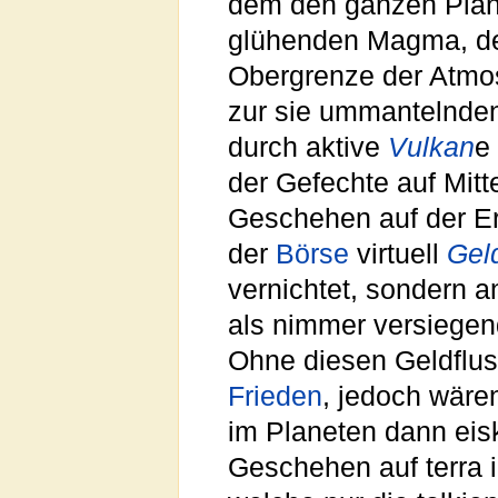
dem den ganzen Pla
glühenden Magma, dem
Obergrenze der Atm
zur sie ummantelnde
durch aktive
Vulkan
e
der Gefechte auf Mit
Geschehen auf der Er
der
Börse
virtuell
Gel
vernichtet, sondern a
als nimmer versiegen
Ohne diesen Geldflus
Frieden
, jedoch wäre
im Planeten dann eisk
Geschehen auf terra 