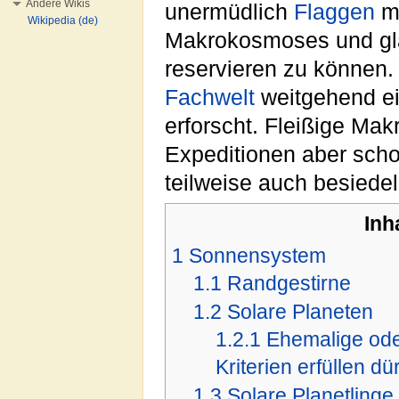
Andere Wikis
unermüdlich
Flaggen
mi
Wikipedia (de)
Makrokosmoses und gla
reservieren zu können.
Fachwelt
weitgehend ein
erforscht. Fleißige Ma
Expeditionen aber scho
teilweise auch besiede
Inh
1
Sonnensystem
1.1
Randgestirne
1.2
Solare Planeten
1.2.1
Ehemalige ode
Kriterien erfüllen dü
1.3
Solare Planetlinge