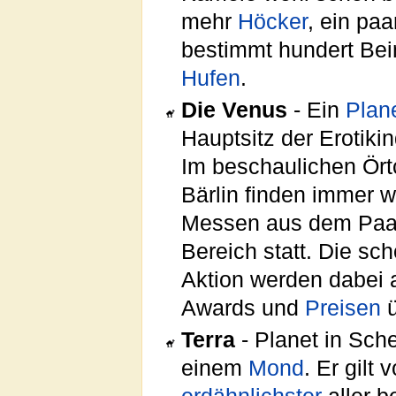
mehr
Höcker
, ein paa
bestimmt hundert Bein
Hufen
.
Die Venus
- Ein
Plan
Hauptsitz der Erotiki
Im beschaulichen Ör
Bärlin finden immer 
Messen aus dem Paar
Bereich statt. Die sc
Aktion werden dabei 
Awards und
Preisen
ü
Terra
- Planet in Sch
einem
Mond
. Er gilt 