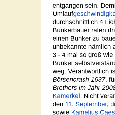
entgangen sein. Dem
Umlauf
geschwindigke
durchschnittlich 4 Lic
Bunkerbauer raten dr
einen Bunker zu bau
unbekannte nämlich a
3 - 4 mal so groß wie
Bunker selbstverständl
weg. Verantwortlich i
Börsencrash 1637
, 
Brothers im Jahr 200
Kamerkel
. Nicht vera
den
11. September
, 
sowie
Kamelius Caes