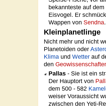
bekannteste auf dem 
Eisvogel. Er schmüc
Wappen von
Sendna
.
Kleinplanetlinge
Nicht mehr und nicht w
Planetoiden oder
Aster
Klima
und
Wetter
auf de
den
Geowissenschafte
Pallas
- Sie ist ein s
Der Hauptort von
Pal
dem 500 - 582
Kamel
weiser Voraussicht w
zwischen den Yeti-Re