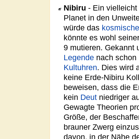
Nibiru
- Ein vielleich
Planet in den Unweit
würde das
kosmisch
könnte es wohl seine
9 mutieren. Gekannt 
Legende
nach schon 
Kultuhren
. Dies wird
keine Erde-Nibiru Kol
beweisen, dass die E
kein
Deut
niedriger au
Gewagte Theorien pro
Größe, der Beschaffe
brauner Zwerg einzust
davon, in der Nähe d