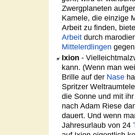
Zwergplaneten aufg
Kamele, die einzige 
Arbeit zu finden, biet
Arbeit
durch marodie
Mittelerdlingen
gegens
Ixion
- Vielleichtmal
kann. (Wenn man wei
Brille auf der
Nase
ha
Spritzer Weltraumtele
die Sonne und mit ihr
nach Adam Riese dann
dauert. Und wenn man
Jahresurlaub von 24
auf Ixion eigentlich k