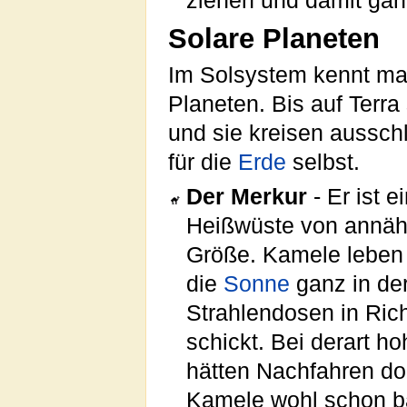
ziehen und damit ga
Solare Planeten
Im Solsystem kennt ma
Planeten. Bis auf Terra
und sie kreisen ausschl
für die
Erde
selbst.
Der Merkur
- Er ist e
Heißwüste von annäh
Größe. Kamele leben d
die
Sonne
ganz in de
Strahlendosen in Ri
schickt. Bei derart h
hätten Nachfahren do
Kamele wohl schon b