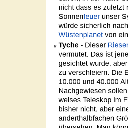
nicht dass es zuletz
Sonnen
feuer
unser Sy
würde sicherlich nach
Wüstenplanet
von ein
Tyche
- Dieser
Riese
vermutet. Das ist jen
gesichtet wurde, aber
zu verschleiern. Die 
10.000 und 40.000 Alt
Nachgewiesen sollen h
weises Teleskop im Er
bisher nicht, aber ei
anderthalbfachen Gr
übersehen. Man könnt