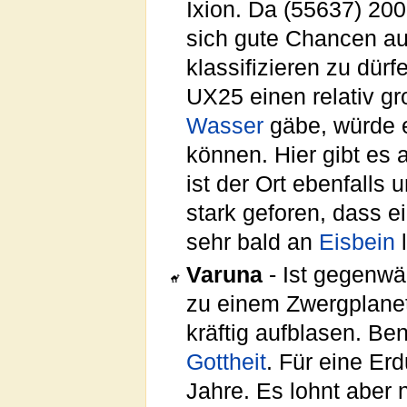
Ixion. Da (55637) 20
sich gute Chancen au
klassifizieren zu dür
UX25 einen relativ g
Wasser
gäbe, würde e
können. Hier gibt es 
ist der Ort ebenfalls 
stark geforen, dass 
sehr bald an
Eisbein
l
Varuna
- Ist gegenwär
zu einem Zwergplane
kräftig aufblasen. B
Gottheit
. Für eine Er
Jahre. Es lohnt aber 