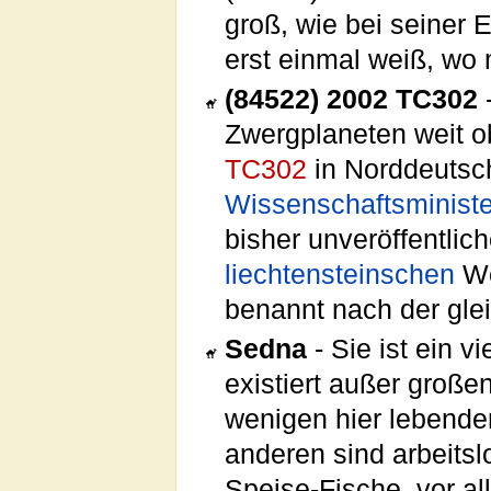
groß, wie bei seiner 
erst einmal weiß, wo 
(84522) 2002 TC302
-
Zwergplaneten weit o
TC302
in Norddeutsc
Wissenschaftsminist
bisher unveröffentli
liechtensteinschen
We
benannt nach der gle
Sedna
- Sie ist ein v
existiert außer große
wenigen hier lebenden
anderen sind arbeits
Speise-Fische, vor 