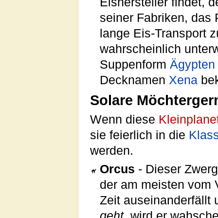
Eishersteller findet, 
seiner Fabriken, das 
lange Eis-Transport z
wahrscheinlich unte
Suppenform
Ägypten
Decknamen
Xena
bek
Solare Möchterger
Wenn diese
Kleinplane
sie feierlich in die
Klas
werden.
Orcus
- Dieser Zwerg
der am meisten vom V
Zeit auseinanderfällt
geht
, wird er wahsche