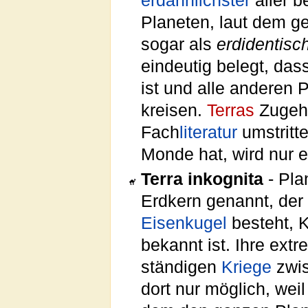
erdähnlichster
aller 
Planeten, laut dem 
sogar als
erdidentisc
eindeutig belegt, da
ist und alle anderen
kreisen.
Terras
Zugehö
Fach
literatur
umstritte
Monde hat, wird nur e
Terra inkognita
- Pla
Erdkern genannt, der
Eisenkugel
besteht, K
bekannt ist. Ihre ex
ständigen
Kriege
zwi
dort nur möglich, wei