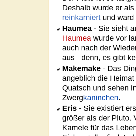
Deshalb wurde er als
reinkarniert
und ward 
Haumea
- Sie sieht 
Haumea
wurde vor lan
auch nach der Wieder
aus - denn, es gibt k
Makemake
- Das Ding
angeblich die Heimat
Quatsch und sehen i
Zwerg
kaninchen
.
Eris
- Sie existiert e
größer als der Pluto.
Kamele für das Lebe