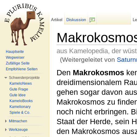
Artikel
Diskussion
L
F/b
Makrokosmo
aus Kamelopedia, der wüs
Hauptseite
Wegweiser
(Weitergeleitet von
Satur
Zufällige Seite
Wechseln zu:
Navigation
,
Suche
Empfohlene Seiten
Den
Makrokosmos
ken
Schwesterprojekte
dreidimensionalem Ra
KameloNews
Gute Frage
gehen sogar davon au
Gute Idee
Makrokosmos zu finden 
KameloBooks
Kamelionary
noch nicht erbringen. B
Spiele & Co.
Staat der Herde, sein H
Mitmachen
den Makrokosmos ausz
Werkzeuge