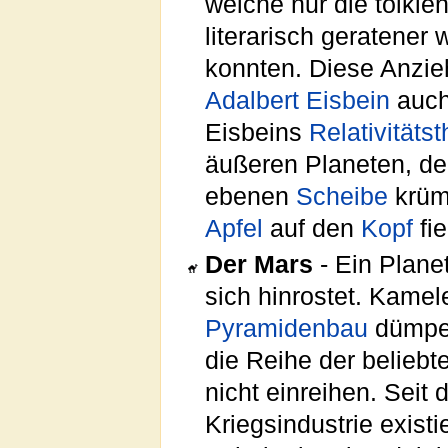
welche nur die tolkie
literarisch geratener
konnten. Diese Anzie
Adalbert Eisbein
auch
Eisbeins
Relativitätst
äußeren Planeten, d
ebenen
Scheibe
krüm
Apfel
auf den
Kopf
fie
Der Mars
- Ein Planet
sich hinrostet. Kame
Pyramidenbau
dümpel
die Reihe der belieb
nicht einreihen. Seit
Kriegsindustrie exist