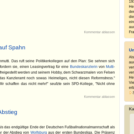
193
Hem
de
die
ein
auc
Kommentar ablassen
Fr
 auf Spahn
Un
Al
utti. Das ruft seine Politikerkollegen auf den Plan: Sie sehnen sich
au
fordern sie, einen Leasingvertrag für eine
Bundeskanzlerin
von
Mutti
-
ver
freigestellt werden und seinem Hobby, dem Schwarzmalen von Felsen
ver
He
 das Kanzleramt noch sowas Heimeliges, nicht diesen Reformstress."
Vie
ir schaffen das nicht mehr!" seufzte sein SPD-Kollege, "Nicht ohne
erb
Kommentar ablassen
Ka
Abstieg
als das endgültige Ende der Deutschen Fußballnationalmannschaft als
hr der Abstieg von
Wolfsburg
aus der ersten Bundesliga. Die Präsenz