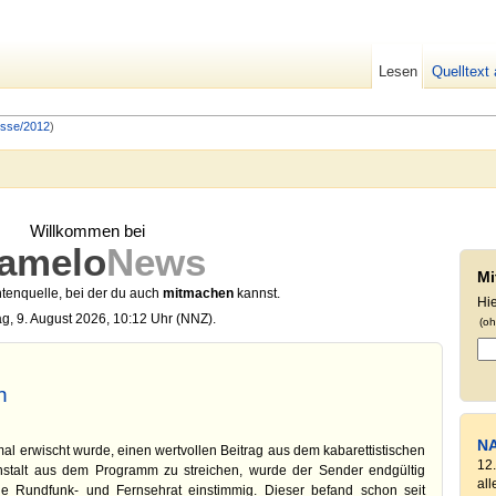
Lesen
Quelltext
isse/2012
)
Willkommen bei
amelo
News
Mi
tenquelle, bei der du auch
mitmachen
kannst.
Hi
g, 9. August 2026, 10:12 Uhr (NNZ).
(oh
n
N
al erwischt wurde, einen wertvollen Beitrag aus dem kabarettistischen
12
Anstalt aus dem Programm zu streichen, wurde der Sender endgültig
all
ale Rundfunk- und Fernsehrat einstimmig. Dieser befand schon seit