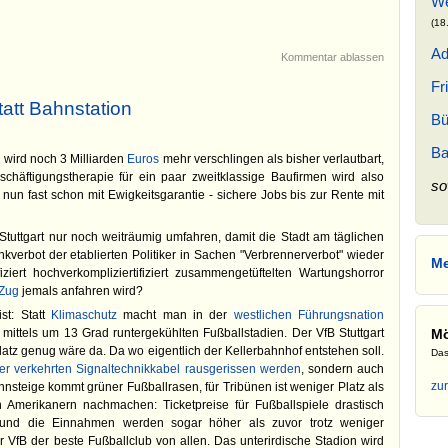
We
(18
Ad
Kommentar ablassen
Fr
tatt Bahnstation
Bü
Ba
1
wird noch 3 Milliarden
Euros
mehr verschlingen als bisher verlautbart,
schäftigungstherapie für ein paar zweitklassige Baufirmen wird also
so
, nun fast schon mit Ewigkeitsgarantie - sichere Jobs bis zur Rente mit
Stuttgart nur noch weiträumig umfahren, damit die Stadt am täglichen
verbot der etablierten Politiker in Sachen "Verbrennerverbot" wieder
Me
iziert hochverkompliziertifiziert zusammengetüftelten Wartungshorror
Zug
jemals anfahren wird?
st: Statt
Klimaschutz
macht man in der
westlichen Führungsnation
M
. mittels um 13 Grad runtergekühlten Fußballstadien. Der VfB Stuttgart
 Platz genug wäre da. Da wo eigentlich der Kellerbahnhof entstehen soll.
Das
ber verkehrten Signaltechnikkabel rausgerissen werden
, sondern auch
zu
ahnsteige kommt grüner Fußballrasen, für Tribünen ist weniger Platz als
 Amerikanern nachmachen: Ticketpreise für Fußballspiele drastisch
 und die Einnahmen werden sogar höher als zuvor trotz weniger
 VfB der beste Fußballclub von allen. Das unterirdische Stadion wird