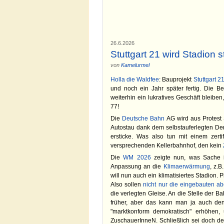
26.6.2026
Stuttgart 21 wird Stadion s
von
Kamelurmel
Holla die Waldfee
: Bauprojekt
Stuttgart 2
und noch ein Jahr später fertig. Die Be
weiterhin ein lukratives Geschäft bleiben
77!
Die
Deutsche Bahn
AG wird aus Protest 
Autostau dank dem selbstauferlegten Denk
ersticke. Was also tun mit einem zertif
versprechenden Kellerbahnhof, den kein
Die
WM 2026
zeigte nun, was Sache i
Anpassung an die
Klimaerwärmung
, z.B
will nun auch ein klimatisiertes Stadion.
Also sollen
nicht nur die eingebauten a
die verlegten Gleise. An die Stelle der B
früher, aber das kann man ja auch den
"marktkonform demokratisch" erhöhen,
ZuschauerInneN. Schließlich sei doch der