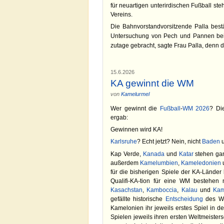
für neuartigen unterirdischen Fußball ste
Vereins.
Die Bahnvorstandvorsitzende Palla bestät
Untersuchung von Pech und Pannen bei
zutage gebracht, sagte Frau Palla, denn di
15.6.2026
KA gewinnt die WM
von
Kamelurmel
Wer gewinnt die
Fußball
-
WM 2026
? D
ergab:
Gewinnen wird KA!
Karlsruhe
? Echt jetzt? Nein, nicht
Baden
u
Kap Verde,
Kanada
und
Katar
stehen gan
außerdem
Kamelumbien
,
Kameledonien
für die bisherigen Spiele der KA-Lände
Qualifi-KA-tion für eine WM bestehe
Kasachstan
,
Kamboccia
,
Kalau
und
Kam
gefällte historische
Entscheidung
des Wel
Kamelonien ihr jeweils erstes Spiel in d
Spielen jeweils ihren ersten Weltmeiste