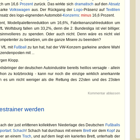
rch um 16,6
Prozent
zurück. Das wirkte sich
dramatisch
auf den
Absatz
Marke
Volkswagen
aus. Der Rückgang der
Logo
-Präsenz auf
Textilien
Umsatz des logo-eignenden Automobil-
Konzerns
:
minus
16,6 Prozent.
ent, Modellpalettenreduktion um 16,6%, Fabrikenanzahlreduktion um
L Wolfsburg fallen um 33,2%, denn die 2. Bundesliga ist viel billiger.
sinnvolleres zu spenden. Oder auch nicht. Denn wäre es nicht viel
kompetenter zu besetzen, um die ganze Misere zu beenden?
 VfL mit
Fußball
zu tun hat, hat der VW-Konzern garkeine andere Wahl
zendenposten mit ...
rgen Klopp.
lsbringer der deutschen Autoindustrie bereits heillos versagte - allein
hon zu kotzbrockig - kann nur noch die einzige wirklich anerkannte
n es um nicht weniger als die Rettung des 22sten und des 23sten
Kommentar ablassen
estrainer werden
nach der just erlittenen kollektiven Niederlage des Deutschen
Fußballs
portart
:
Schach
! Schach hat durchaus mit einem
Brett
vor dem
Kopf
zu
er an einem
Tisch
, und auf dem liegt ein kariertes Brett, unterhalb der