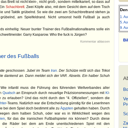
as Brett ist nicht klein-, nicht groß-, sondern mittelkariert, so dass auf
 Ein
Schachbrett
. Zwei Köpfe also, mit dem Gesicht dem auf dem Tisch
Den
ie und Taktik grübelnd. So wie die zwei am Schachbrettrand stehen ja
1. Au
 grübelnd, am Spielfeldrand. Nicht umsonst heißt Fußball ja auch
5. Au
9. Au
 einhellig: Neuer bunter Trainer des Fußballnationalteams solle ein
chweltmeister. Garry Kasparow. Who the fuck is Jürgen?
Bi
Kommentar ablassen
er des Fußballs
atte geschossen. Jubel im Team
Iran
. Der Schütze reißt sich das Trikot
rte dankend an. Dann meldet sich der VAR. Abseits. Ein halber Schuh
Ab
 Wie infantil muss die Führung des führenden Weltverbandes aller
Bo
en
Quatsch
an Einspruch durch neuartige Präzisionsmessungen mit
KI
-
 zu erlauben? Und das nicht durch den "4. Offiziellen", sondern die
Ve
hter
-Teams. Natürlich war die Entscheidung günstig für die LeserInnen
Pr
 bei dem Spiel doch bestimmt alle zu
Ägypten
gehalten haben. Durch
Sc
s wegen dem halben Schuh, oder war es in Wirklichkeit wegen des
ien
, für das die iranischen Fußballspieler nix können? Durch diese
Za
er die Räder bei dem am Ende unentschiedenen Spiel mit den