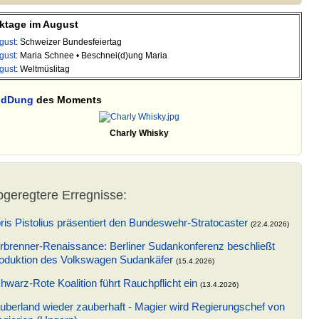
ktage im August
gust
: Schweizer Bundesfeiertag
gust
: Maria Schnee • Beschnei(d)ung Maria
gust
: Weltmüslitag
ldDung
des Moments
Charly Whisky
geregtere Erregnisse:
ris Pistolius präsentiert den Bundeswehr-Stratocaster
(22.4.2026)
rbrenner-Renaissance: Berliner Sudankonferenz beschließt
oduktion des Volkswagen Sudankäfer
(15.4.2026)
hwarz-Rote Koalition führt Rauchpflicht ein
(13.4.2026)
uberland wieder zauberhaft - Magier wird Regierungschef von