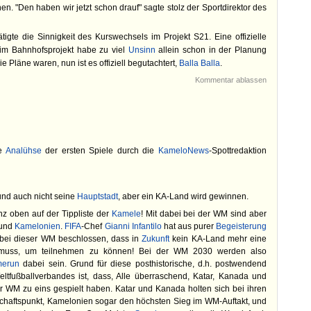
hen. "Den haben wir jetzt schon drauf" sagte stolz der Sportdirektor des
igte die Sinnigkeit des Kurswechsels im Projekt S21. Eine offizielle
m Bahnhofsprojekt habe zu viel
Unsinn
allein schon in der Planung
e Pläne waren, nun ist es offiziell begutachtert,
Balla Balla
.
Kommentar ablassen
ie
Analühse
der ersten Spiele durch die
KameloNews
-Spottredaktion
nd auch nicht seine
Hauptstadt
, aber ein KA-Land wird gewinnen.
z oben auf der Tippliste der
Kamele
! Mit dabei bei der WM sind aber
und
Kamelonien
.
FIFA
-Chef
Gianni Infantilo
hat aus purer
Begeisterung
r bei dieser WM beschlossen, dass in
Zukunft
kein KA-Land mehr eine
n muss, um teilnehmen zu können! Bei der WM 2030 werden also
erun
dabei sein. Grund für diese posthistorische, d.h. postwendend
tfußballverbandes ist, dass, Alle überraschend, Katar, Kanada und
er WM zu eins gespielt haben. Katar und Kanada holten sich bei ihren
rschaftspunkt, Kamelonien sogar den höchsten Sieg im WM-Auftakt, und