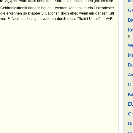
Ma
rn. Ägypten wäre auch ohne den Punkt in die Finalrunden gekommen!
ehirnelektronik danach beurteilt werden können, ob ein Linienrichter
Ga
 die erkennen so knappe Situationen doch eher, wenn ein ganzer Fuß
t von Fußballmatches geht verloren durch diese "Schiri-Ultras" im VAR-
Bä
Ka
(23
Wi
Ma
Da
Ax
Ol
Ka
EU
Gr
Do