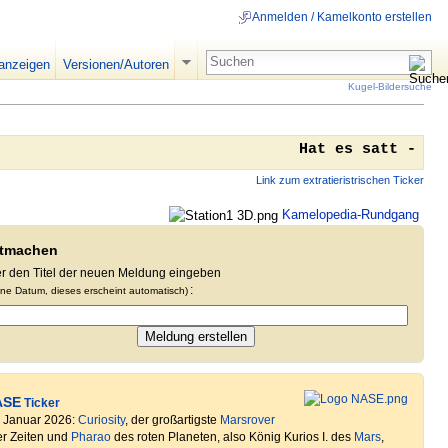
Anmelden / Kamelkonto erstellen
 anzeigen
Versionen/Autoren
Kugel-Bildersuche
Hat es
Link zum extratieristrischen Ticker
Kamelopedia-Rundgang
tmachen
er den Titel der neuen Meldung eingeben
:
ne Datum, dieses erscheint automatisch)
ASE
Ticker
. Januar 2026:
Curiosity
, der großartigste
Marsrover
er Zeiten und
Pharao
des roten Planeten, also König Kurios I. des
Mars
,