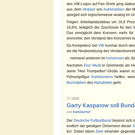
des VW-Logos auf Fan-Shirts ging dadu
aus dem
Verkauf
von
Automobilen
der 
spiegelt sich logischerweise analog im 
Folgen: Arbeitsplatzabbau um 16,6 Proz
16,6%, lediglich die Zuschüsse für den Vf
Das ermöglicht dem Konzern, mehr für 
sinnvoller, den Vorstand des Konzernes 
Da Kompetenz bei
VW
nunmal durch den
als die Neubesetzung des Vorstandsvorsit
... niemand anderem im
Universum
als Jü
Nachdem
Elon Musk
in Grünheide als Hei
seine "Heil Trumpeltier"-Grüße waren sc
Führungsfigur
Kameloniens
helfen, wen
Buchstaben
des
Alphabetes
geht.
3.7.2026
Garry Kasparow soll Bund
von
Kamelurmel
Der
Deutsche Fußballbund
besinnt sich 
endlich der geistigen Dimension dieser
S
tun. Dabei sitzen
Zwei
einander gegenüb