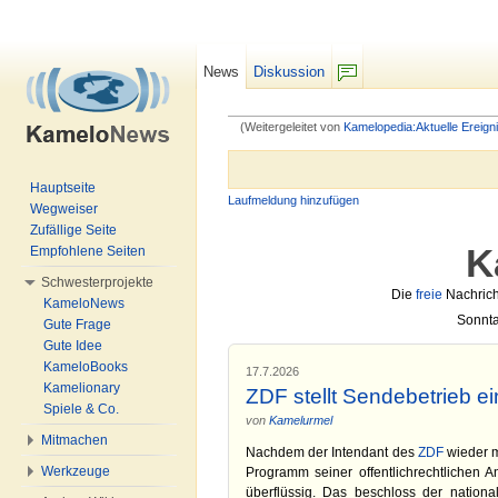
News
Diskussion
F/b
(Weitergeleitet von
Kamelopedia:Aktuelle Ereign
Wechseln zu:
Navigation
,
Suche
Hauptseite
Laufmeldung hinzufügen
Wegweiser
Zufällige Seite
K
Empfohlene Seiten
Schwesterprojekte
Die
freie
Nachrich
KameloNews
Sonnta
Gute Frage
Gute Idee
KameloBooks
17.7.2026
Kamelionary
ZDF stellt Sendebetrieb ei
Spiele & Co.
von
Kamelurmel
Mitmachen
Nachdem der Intendant des
ZDF
wieder m
Werkzeuge
Programm seiner offentlichrechtlichen 
überflüssig. Das beschloss der nation