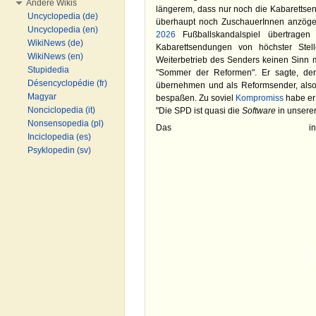
Andere Wikis
längerem, dass nur noch die Kabarettsen
Uncyclopedia (de)
überhaupt noch ZuschauerInnen anzög
Uncyclopedia (en)
2026
Fußballskandalspiel übertrage
WikiNews (de)
Kabarettsendungen von höchster Stell
WikiNews (en)
Weiterbetrieb des Senders keinen Sinn 
Stupidedia
"Sommer der Reformen". Er sagte, der
Désencyclopédie (fr)
übernehmen und als Reformsender, also a
Magyar
bespaßen. Zu soviel
Kompromiss
habe er 
Nonciclopedia (it)
"Die SPD ist quasi die
Software
in unserer
Nonsensopedia (pl)
Das inkriminier
Inciclopedia (es)
Psyklopedin (sv)