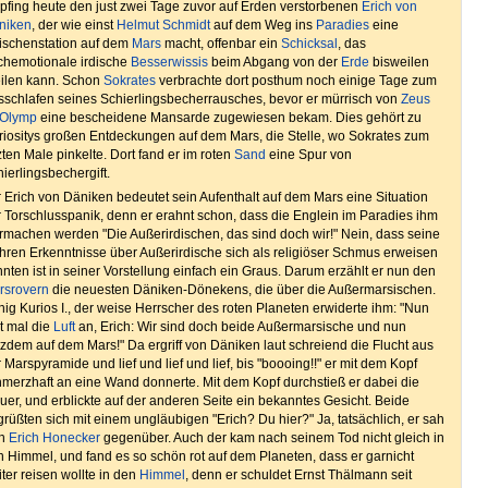
pfing heute den just zwei Tage zuvor auf Erden verstorbenen
Erich von
niken
, der wie einst
Helmut Schmidt
auf dem Weg ins
Paradies
eine
ischenstation auf dem
Mars
macht, offenbar ein
Schicksal
, das
chemotionale irdische
Besserwissis
beim Abgang von der
Erde
bisweilen
eilen kann. Schon
Sokrates
verbrachte dort posthum noch einige Tage zum
sschlafen seines Schierlingsbecherrausches, bevor er mürrisch von
Zeus
Olymp
eine bescheidene Mansarde zugewiesen bekam. Dies gehört zu
riositys großen Entdeckungen auf dem Mars, die Stelle, wo Sokrates zum
zten Male pinkelte. Dort fand er im roten
Sand
eine Spur von
ierlingsbechergift.
 Erich von Däniken bedeutet sein Aufenthalt auf dem Mars eine Situation
 Torschlusspanik, denn er erahnt schon, dass die Englein im Paradies ihm
rmachen werden "Die Außerirdischen, das sind doch wir!" Nein, dass seine
ren Erkenntnisse über Außerirdische sich als religiöser Schmus erweisen
nten ist in seiner Vorstellung einfach ein Graus. Darum erzählt er nun den
rsrovern
die neuesten Däniken-Dönekens, die über die Außermarsischen.
ig Kurios I., der weise Herrscher des roten Planeten erwiderte ihm: "Nun
t mal die
Luft
an, Erich: Wir sind doch beide Außermarsische und nun
tzdem auf dem Mars!" Da ergriff von Däniken laut schreiend die Flucht aus
 Marspyramide und lief und lief und lief, bis "boooing!!" er mit dem Kopf
merzhaft an eine Wand donnerte. Mit dem Kopf durchstieß er dabei die
er, und erblickte auf der anderen Seite ein bekanntes Gesicht. Beide
rüßten sich mit einem ungläubigen "Erich? Du hier?" Ja, tatsächlich, er sah
ch
Erich Honecker
gegenüber. Auch der kam nach seinem Tod nicht gleich in
 Himmel, und fand es so schön rot auf dem Planeten, dass er garnicht
ter reisen wollte in den
Himmel
, denn er schuldet Ernst Thälmann seit