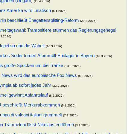
giarien (Ungarn)
(12.4.2026)
nz Amerika wird lunatisch
(6.4.2026)
rlin beschließt Ehegattensplitting-Reform
(29.3.2026)
meltagswahl: Trampeltiere stürmen das Regierungsgehege!
.3.2026)
kipetzia und die Waheit
(16.3.2026)
rkus Söder fordert Atommüll-Endlager in Bayern
(16.3.2026)
s große Spucken um die Tränke
(13.3.2026)
 News wird das europäische Fox News
(6.3.2026)
ympia ab sofort jedes Jahr
(23.2.2026)
mel gewinnt Abfahrtslauf
(8.2.2026)
 beschließt Merkurabkommen
(9.1.2026)
uppo di vulcani italiani grummelt
(7.1.2026)
n Trampeloni lässt Nikolaus entführen
(3.1.2026)