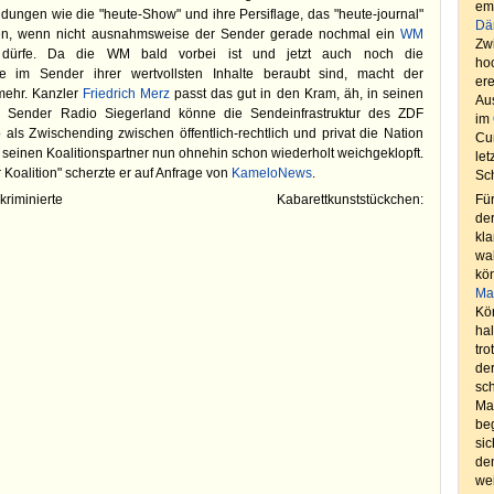
em
dungen wie die "heute-Show" und ihre Persiflage, das "heute-journal"
Dä
en, wenn nicht ausnahmsweise der Sender gerade nochmal ein
WM
Zw
n dürfe. Da die WM bald vorbei ist und jetzt auch noch die
ho
e im Sender ihrer wertvollsten Inhalte beraubt sind, macht der
er
mehr. Kanzler
Friedrich Merz
passt das gut in den Kram, äh, in seinen
Au
 Sender Radio Siegerland könne die Sendeinfrastruktur des ZDF
im
ls Zwischending zwischen öffentlich-rechtlich und privat die Nation
Cu
seinen Koalitionspartner nun ohnehin schon wiederholt weichgeklopft.
let
 Koalition" scherzte er auf Anfrage von
KameloNews
.
Sch
te Kabarettkunststückchen:
Für
der
kla
wah
kön
Ma
Kön
hal
tro
der
sch
Mau
beg
si
den
wei