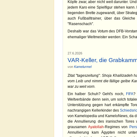
Köpfe zwar, aber nicht weit darunter. Und d
jedem Karo eine Spielfigur stehen kann.
liegenden Brette zugewandt, über Strateg
auch Fußballtrainer, über das Gleiche
"Rasenschach".
Deshalb war das Votum des DFB-Vorstands
ehemaliger Weltmeister werden: Ein Scha
27.6.2026
VAR-Keller, die Grabkamm
von
Kamelurmel
Zitat "tageszeitung":
Shoja Khalilzadeh h
vom Leib und nimmt die fällige gelbe Ka
war zu weit vorn.
Ein halber Schuh? Geht's noch,
FIFA
?
Weltverbände denn sein, um solch total
Unterstützung gegen hart erkämpfte Tore
nachrangigen Kellerkinder des
Schiedsric
von Kamelopedia und KameloNews, da die
die Annullierung des iranischen Tore
grausamen
Ayatollah
-Regimes von
Pers
Annullierung kam Ägypten nicht unt