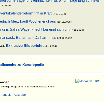
ttervorhersage für Weihnachten: Es wird 4 Tage lang schneien
.12.2025)
ventskalenderreform tritt in Kraft
(3.12.2025)
iedrich Merz kauft Wochenendhaus
(19.11.2025)
ndnis Sahra Wagenknecht benennt sich um
(7.11.2025)
nansack: Bahamas - Da ham ma's
(30.10.2025)
wie
Exklusive Bildberichte
(bis 2014)
dienecho zu Kamelopedia
öööep
 trendige Magazin für das modebewusste Kamel
r neuesten Ausgabe