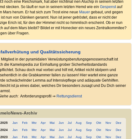
3 noch eine Reichsmark, hat aber nichtmal nen Aluchip in seinem letzten
d stecken. So läuft er nun in seinem letzten Hemd wie ein
Gespenst
auf
m Mars herum. Er hat sich zum Trost eine neue
Mauer
gebaut, und gegen
 ist nun von Däniken gerannt. Nun ist jener getröstet, dass er nicht der
zige Erich ist, für den der Himmel nicht so himmlisch erscheint. Ob er nun
h auf dem Mars bleibt? Bildet er mit Honecker ein neues Zentralkommitee?
agen über Fragen.
fallverhütung und Qualitätssicherung
s Mitglied in der pyramidalen Verwüstungsberufungsgenossenschaft ist
ch die Kamelopedia zur Einhaltung grober Sicherheitsstandards
pflichtet. Schau doch mal vorbei und hilf mit, Artikel nicht stolpern und
sehentlich in die Grabkammer fallen zu lassen! Hier wartet eine ganze
rde schwächelnder Lemma auf Intensivpflege und adäquate Gehhilfen.
lleicht ist ja eines dabei, welches Dir besonders zusagt und Du Dich seiner
armst.
Siehe auch:
Anforderungsprofil ⇒
Rettungsdienst
meloNews-Archiv
2025
Jan
Feb
Mrz
Apr
Mai
Jun
Jul
Aug
Sep
Okt
Nov
Dez
2024
Jan
Feb
Mrz
Apr
Mai
Jun
Jul
Aug
Sep
Okt
Nov
Dez
2023
Jan
Feb
Mrz
Apr
Mai
Jun
Jul
Aug
Sep
Okt
Nov
Dez